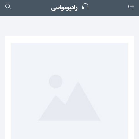
رادیونواحی