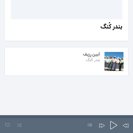
بندر کُنگ
آیین رِزیف
بندر کُنگ