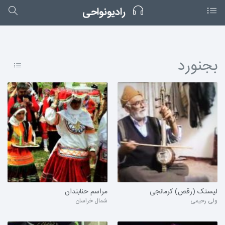
رادیونواحی
بجنورد
لیستک (رقص) کرمانجی
مراسم حنابندان
ولی رحیمی
شمال خراسان