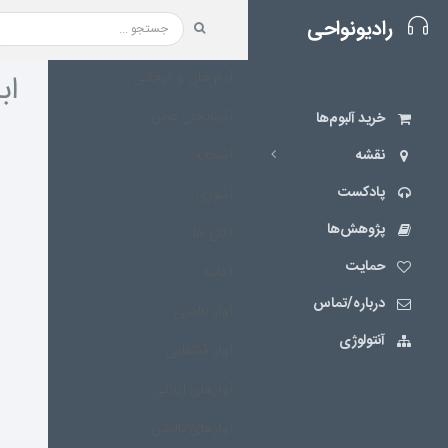
رادیونواحی
آدم خان و درخانی
اب
آذربایجان غربی
خرید آلبوم‌ها
نقشه‌
آشخانه
پادکست
آشوری
پژوهش‌ها
آکان ها
حمایت
آهانتا
درباره/تماس
آواز تالشی
آنتولوژی
آواز قشقایی
آوازهای ایلاتی
آوازهای تالشی