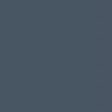
قنبر راستگو
قوشمه
قوشمه نوازی
قوم پوکوت
قیچک
کارآوا
کانادا
کتل بستن
کردستان
کرمانج
کرمانجی
کرمانشاه