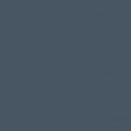
لالایی مادران افغانستان
لالایی هراتی
لالی
لرستان
لنگرود
لیبی
لیستکی کرمانجی
لیکو
لیلو
ماتوگروسو
مادر ظهیر