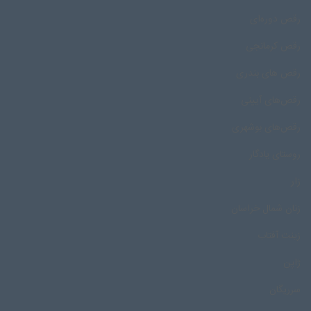
رقص دوره‌ای
رقص کرمانجی
رقص های بندری
رقص‌های آیینی
رقص‌های بوشهری
روستای یادگار
زار
زنان شمال خراسان
زینت آفتاب
ژاپن
سرریگان