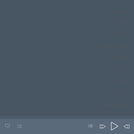
میدان امام
میناب
ناخدا خدر
ناخدا خدر عزیززاده
نشاکاری
نکا
نواحی
نوحه
نوحه علی اصغر
نورستان
نورمحمد درپور