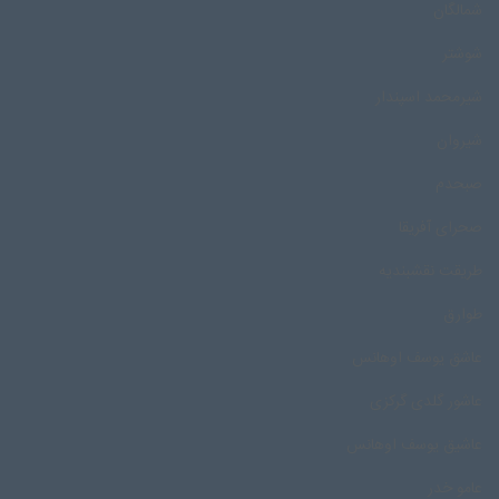
شمالگان
شوشتر
شیرمحمد اسپندار
شیروان
صبحدم
صحرای آفریقا
طریقت نقشبندیه
طوارق
عاشق یوسف اوهانس
عاشور گلدی گرکزی
عاشیق یوسف اوهانس
عامو خدر