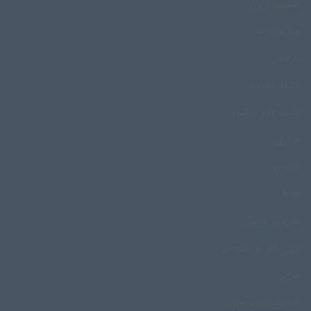
خدیجه نی‌زن
خدیجه‌خاله
خراسان
خلیفه شاه میر
خلیفه غلام مارگیری
خماری
خمیری
خواف
خورشید عاشوری
خون پاش و نغمه ریز
خیالی
خیام خوانی بوشهری