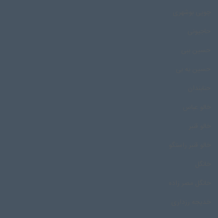
چوپی بوشهری
حاجیونی
حسین ببی
حسین به بی
حنابندان
خالو عباس
خالو قنبر
خالو قنبر راستگو
خانگل
خانگل مصر زاده
خدیجه رزداری