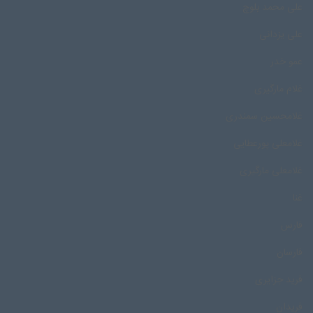
علی محمد بلوچ
علی یزدانی
عمو خدر
غلام مارگیری
غلامحسین سمندری
غلامعلی پورعطایی
غلامعلی مارگیری
غنا
فارس
فارسان
فرید جزایری
فریدان