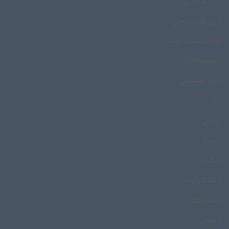
آیین عزاداری
آیین های مذهبی
ابراهیم شریف زاده
اتنوموزیکولوژی
احمد علیشرفی
اده
اردجان
ارومیه
اسکیمو
اسماعیل کوسه
اشعار گیلکی
اصفهان