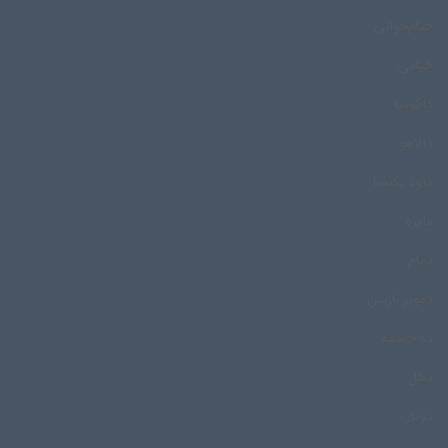
خیام‌خوانی
خیامی
داگومبا
دالاهو
داود نکیسا
دایره
دمام
دمویر نازنین
ده چشمه
دهل
دوتار