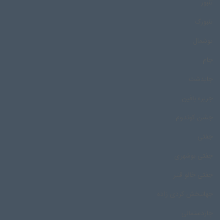
تنبور
تنبورک
توشمال
جام
جایدشت
جزیره بافین
جشن کوندوم
جفتی
جفتی بوشهری
جفتی خالو قنبر
جهانبخش کردی زاده
چاردستمالی