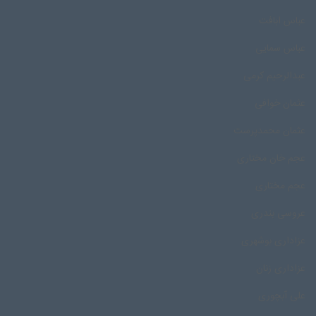
عباس ابافت
عباس سمایی
عبدالرحیم کرمی
عثمان خوافی
عثمان محمدپرست
عجم خان مختاری
عجم مختاری
عروسی بندری
عزاداری بوشهری
عزاداری زنان
علی آبچوری