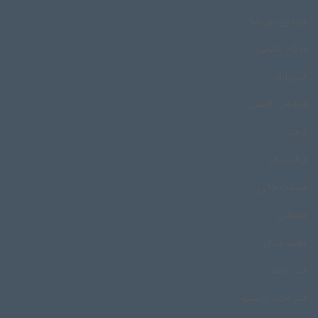
فریدون پوررضا
فه‌تاح پاشایی
فیروزآباد
قربانعلی قاسمی
قرقیز
قرقیزستان
قسمت خانی
قشقایی
قطب شمال
قنبر احمد
قنبر احمد راستگو