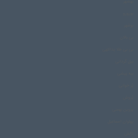
بهشهر
بورورو
بوشهر
بی بالان
بی بی طلا یداللهی
بیل گردانی
بیه پیشی
پُر خوانی
پُروش
پروین بهمنی
پهلوان اسماعیل
تالش