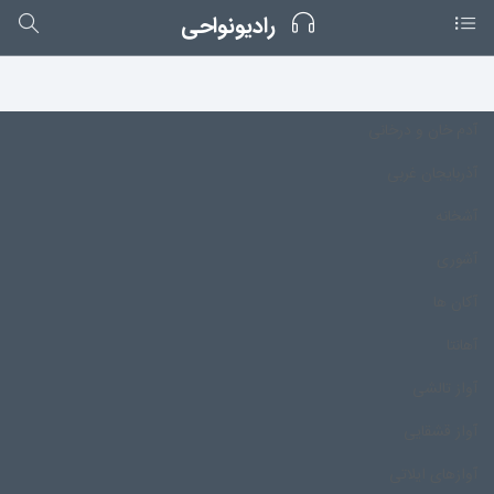
رادیونواحی
آدم خان و درخانی
آذربایجان غربی
آشخانه
آشوری
آکان ها
آهانتا
آواز تالشی
آواز قشقایی
آوازهای ایلاتی