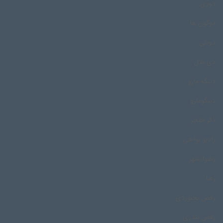
دوری
دوگون ها
دونلی
دی بلال
دینگه مارو
دینگومارو
ذکر خنجر
رادیو نواحی
رضوانشهر
رعنا
رقص بجنوردی
رقص بندری