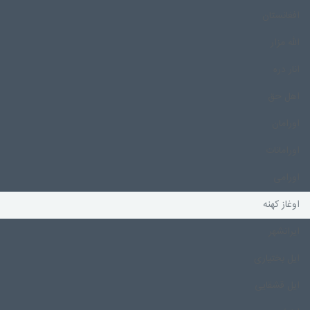
افغانستان
الله مزار
انار دره
اهل حق
اورامان
اورامانات
اورامی
اوغاز کهنه
ایرانشهر
ایل بختیاری
ایل قشقایی