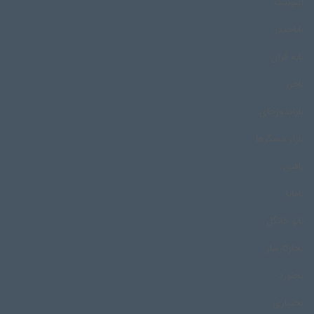
اینوئیت
باباحیدر
بابه قران
باخرز
باراندوزچای
بازار مسگرها
بافین
بامایا
بانو خانگل
بجارکارساز
بجنورد
بختیاری