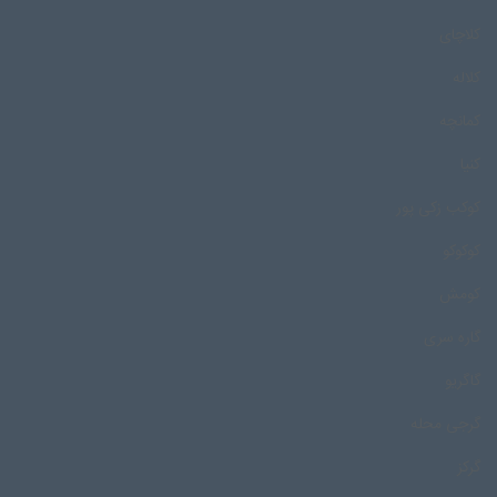
کلاچای
کلاله
کمانچه
کنیا
کوکب زکی پور
کوکوکو
کومش
گاره سری
گاگریو
گرجی محله
گرکز