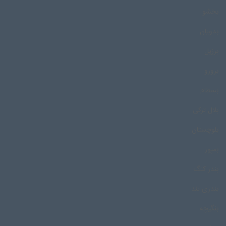
بخشو
بدویان
برزیل
برورو
بسطام
بلال ترکی
بلوچستان
بمپور
بندر کنگ
بندری تند
بنگیچه