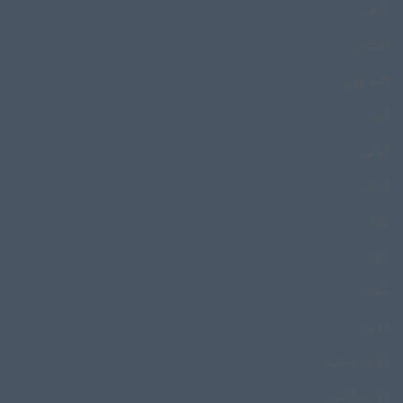
گلافی
گلستان
گلیم بافی
گهواره
گواتی
گودار
گوران
گیلان
گیلکی
لالایی
لالایی گیلانی
لالایی گیلکی