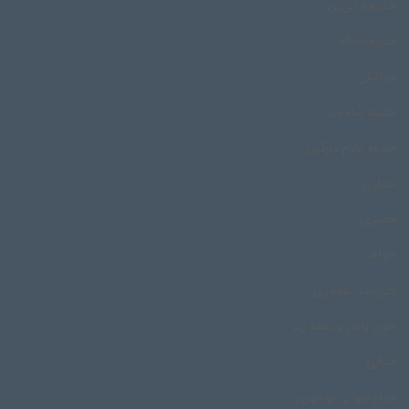
خدیجه نی‌زن
خدیجه‌خاله
خراسان
خلیفه شاه میر
خلیفه غلام مارگیری
خماری
خمیری
خواف
خورشید عاشوری
خون پاش و نغمه ریز
خیالی
خیام خوانی بوشهری