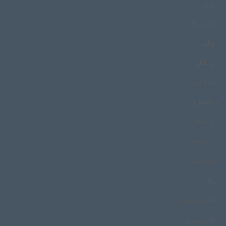
دوری
دوگون ها
دونلی
دی بلال
دینگه مارو
دینگومارو
ذکر خنجر
رادیو نواحی
رضوانشهر
رعنا
رقص بجنوردی
رقص بندری