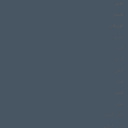
گلافی
گلستان
گلیم بافی
گهواره
گواتی
گودار
گوران
گیلان
گیلکی
لالایی
لالایی گیلانی
لالایی گیلکی