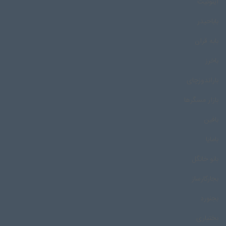
اینوئیت
باباحیدر
بابه قران
باخرز
باراندوزچای
بازار مسگرها
بافین
بامایا
بانو خانگل
بجارکارساز
بجنورد
بختیاری