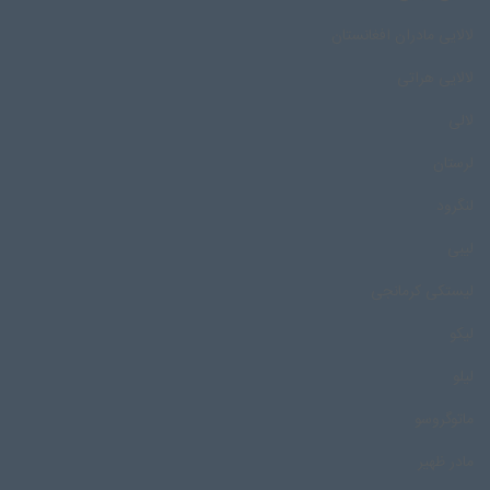
لالایی مادران افغانستان
لالایی هراتی
لالی
لرستان
لنگرود
لیبی
لیستکی کرمانجی
لیکو
لیلو
ماتوگروسو
مادر ظهیر