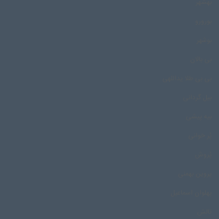
بهشهر
بورورو
بوشهر
بی بالان
بی بی طلا یداللهی
بیل گردانی
بیه پیشی
پُر خوانی
پُروش
پروین بهمنی
پهلوان اسماعیل
تالش