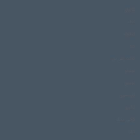
کلاچای
کلاله
کمانچه
کنیا
کوکب زکی پور
کوکوکو
کومش
گاره سری
گاگریو
گرجی محله
گرکز