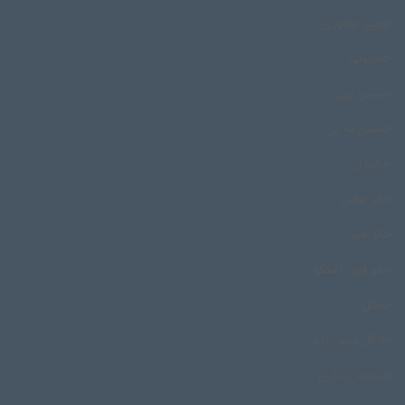
چوپی بوشهری
حاجیونی
حسین ببی
حسین به بی
حنابندان
خالو عباس
خالو قنبر
خالو قنبر راستگو
خانگل
خانگل مصر زاده
خدیجه رزداری