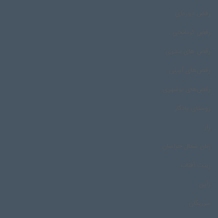
رقص دوره‌ای
رقص کرمانجی
رقص های بندری
رقص‌های آیینی
رقص‌های بوشهری
روستای یادگار
زار
زنان شمال خراسان
زینت آفتاب
ژاپن
سرریگان