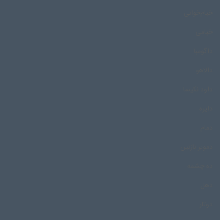
خیام‌خوانی
خیامی
داگومبا
دالاهو
داود نکیسا
دایره
دمام
دمویر نازنین
ده چشمه
دهل
دوتار