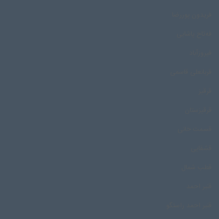
فریدون پوررضا
فه‌تاح پاشایی
فیروزآباد
قربانعلی قاسمی
قرقیز
قرقیزستان
قسمت خانی
قشقایی
قطب شمال
قنبر احمد
قنبر احمد راستگو