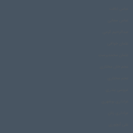
عباس ابافت
عباس سمایی
عبدالرحیم کرمی
عثمان خوافی
عثمان محمدپرست
عجم خان مختاری
عجم مختاری
عروسی بندری
عزاداری بوشهری
عزاداری زنان
علی آبچوری