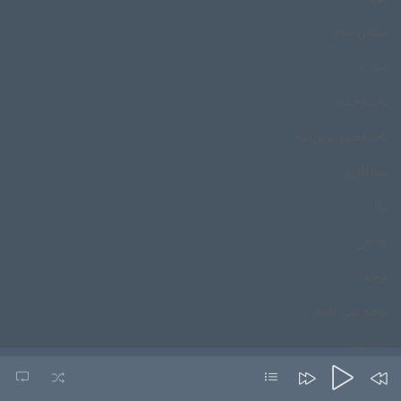
میدان امام
میناب
ناخدا خدر
ناخدا خدر عزیززاده
نشاکاری
نکا
نواحی
نوحه
نوحه علی اصغر
نورستان
نورمحمد درپور