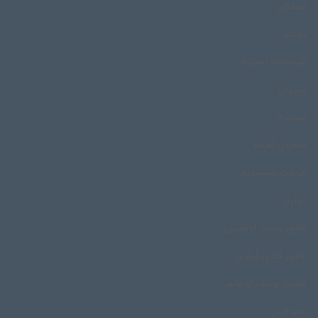
شمالگان
شوشتر
شیرمحمد اسپندار
شیروان
صبحدم
صحرای آفریقا
طریقت نقشبندیه
طوارق
عاشق یوسف اوهانس
عاشور گلدی گرکزی
عاشیق یوسف اوهانس
عامو خدر