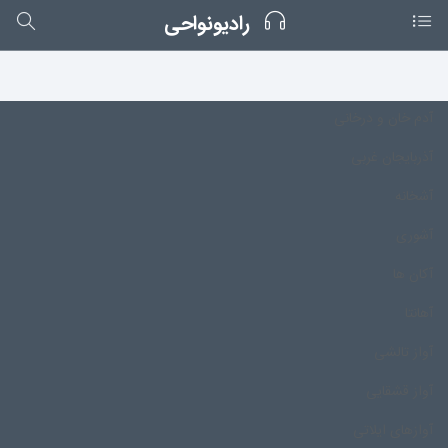
رادیونواحی
آدم خان و درخانی
آذربایجان غربی
آشخانه
آشوری
آکان ها
آهانتا
آواز تالشی
آواز قشقایی
آوازهای ایلاتی