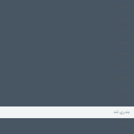
بخشو
بدویان
برزیل
برورو
بسطام
بلال ترکی
بلوچستان
بمپور
بندر کنگ
بندری تند
بنگیچه