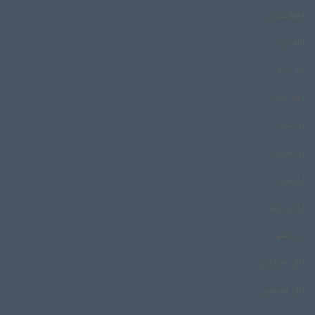
افغانستان
الله مزار
انار دره
اهل حق
اورامان
اورامانات
اورامی
اوغاز کهنه
ایرانشهر
ایل بختیاری
ایل قشقایی