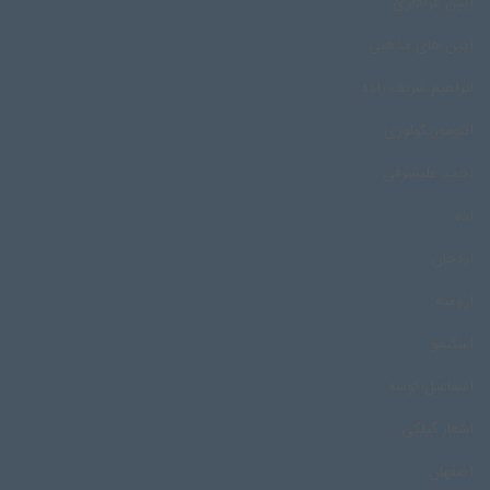
آیین عزاداری
آیین های مذهبی
ابراهیم شریف زاده
اتنوموزیکولوژی
احمد علیشرفی
اده
اردجان
ارومیه
اسکیمو
اسماعیل کوسه
اشعار گیلکی
اصفهان