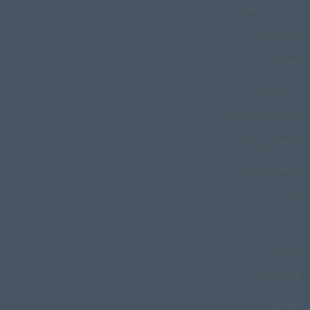
علی محمد بلوچ
علی یزدانی
عمو خدر
غلام مارگیری
غلامحسین سمندری
غلامعلی پورعطایی
غلامعلی مارگیری
غنا
فارس
فارسان
فرید جزایری
فریدان