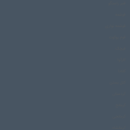
قنبر راستگو
قوشمه
قوشمه نوازی
قوم پوکوت
قیچک
کارآوا
کانادا
کتل بستن
کردستان
کرمانج
کرمانجی
کرمانشاه