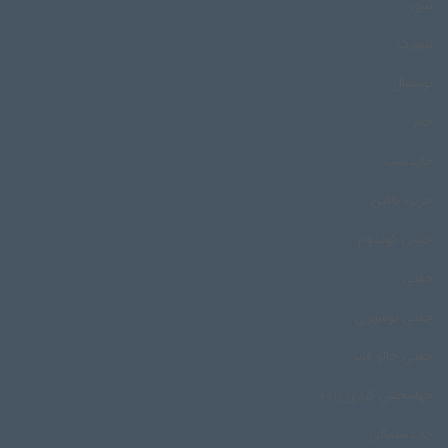
تنبور
تنبورک
توشمال
جام
جایدشت
جزیره بافین
جشن کوندوم
جفتی
جفتی بوشهری
جفتی خالو قنبر
جهانبخش کردی زاده
چاردستمالی