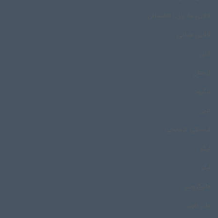
لالایی مادران افغانستان
لالایی هراتی
لالی
لرستان
لنگرود
لیبی
لیستکی کرمانجی
لیکو
لیلو
ماتوگروسو
مادر ظهیر