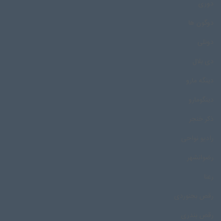
دوری
دوگون ها
دونلی
دی بلال
دینگه مارو
دینگومارو
ذکر خنجر
رادیو نواحی
رضوانشهر
رعنا
رقص بجنوردی
رقص بندری