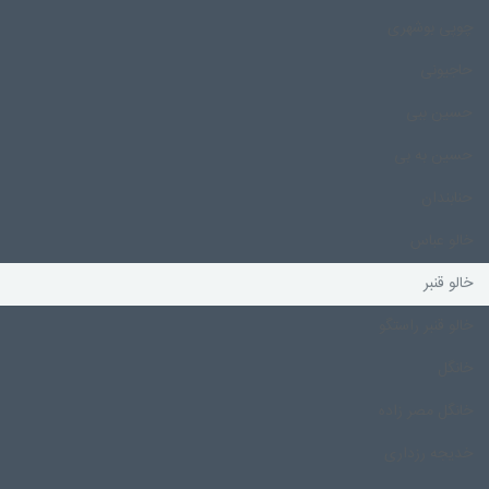
چوپی بوشهری
حاجیونی
حسین ببی
حسین به بی
حنابندان
خالو عباس
خالو قنبر
خالو قنبر راستگو
خانگل
خانگل مصر زاده
خدیجه رزداری