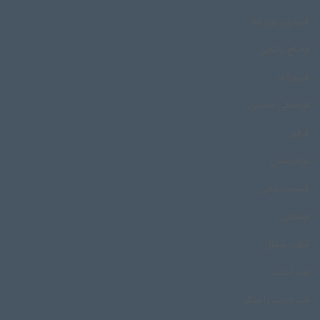
فریدون پوررضا
فه‌تاح پاشایی
فیروزآباد
قربانعلی قاسمی
قرقیز
قرقیزستان
قسمت خانی
قشقایی
قطب شمال
قنبر احمد
قنبر احمد راستگو