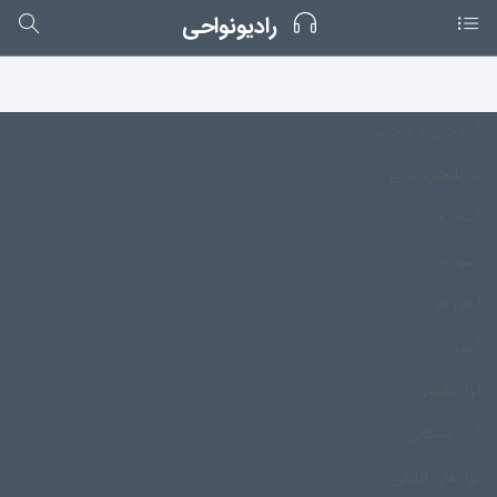
رادیونواحی
آدم خان و درخانی
آذربایجان غربی
آشخانه
آشوری
آکان ها
آهانتا
آواز تالشی
آواز قشقایی
آوازهای ایلاتی