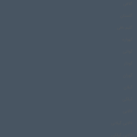
گلافی
گلستان
گلیم بافی
گهواره
گواتی
گودار
گوران
گیلان
گیلکی
لالایی
لالایی گیلانی
لالایی گیلکی