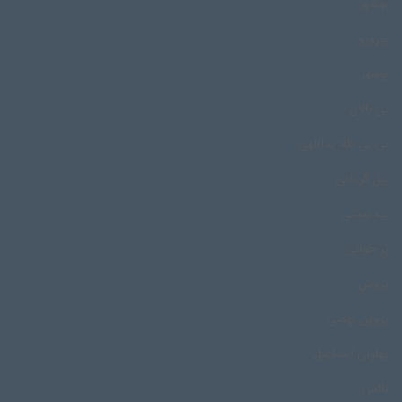
بهشهر
بورورو
بوشهر
بی بالان
بی بی طلا یداللهی
بیل گردانی
بیه پیشی
پُر خوانی
پُروش
پروین بهمنی
پهلوان اسماعیل
تالش