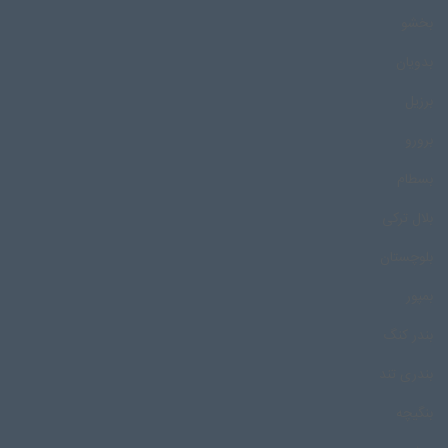
بخشو
بدویان
برزیل
برورو
بسطام
بلال ترکی
بلوچستان
بمپور
بندر کنگ
بندری تند
بنگیچه