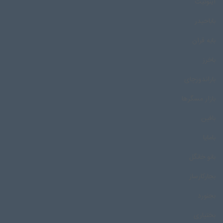
اینوئیت
باباحیدر
بابه قران
باخرز
باراندوزچای
بازار مسگرها
بافین
بامایا
بانو خانگل
بجارکارساز
بجنورد
بختیاری