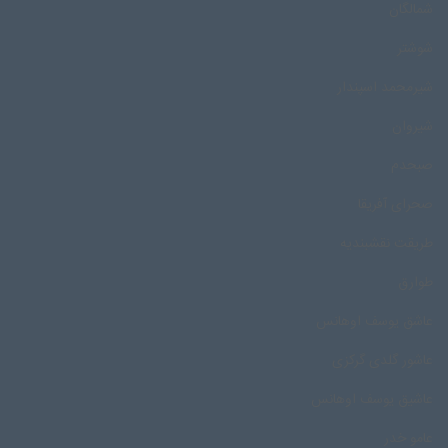
شمالگان
شوشتر
شیرمحمد اسپندار
شیروان
صبحدم
صحرای آفریقا
طریقت نقشبندیه
طوارق
عاشق یوسف اوهانس
عاشور گلدی گرکزی
عاشیق یوسف اوهانس
عامو خدر