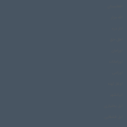
افغانستان
الله مزار
انار دره
اهل حق
اورامان
اورامانات
اورامی
اوغاز کهنه
ایرانشهر
ایل بختیاری
ایل قشقایی