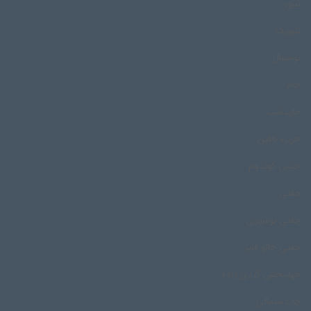
تنبور
تنبورک
توشمال
جام
جایدشت
جزیره بافین
جشن کوندوم
جفتی
جفتی بوشهری
جفتی خالو قنبر
جهانبخش کردی زاده
چاردستمالی