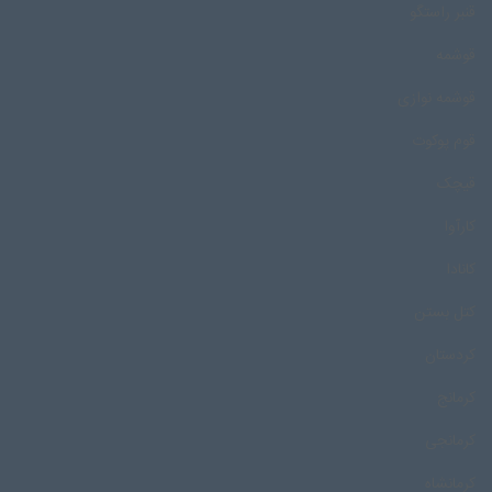
قنبر راستگو
قوشمه
قوشمه نوازی
قوم پوکوت
قیچک
کارآوا
کانادا
کتل بستن
کردستان
کرمانج
کرمانجی
کرمانشاه