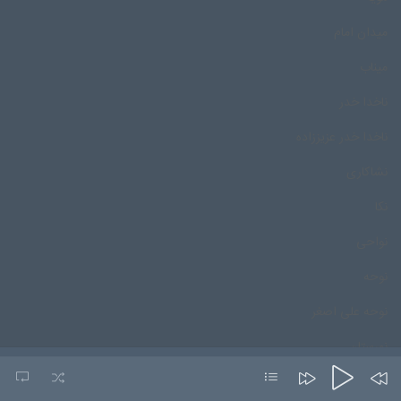
میدان امام
میناب
ناخدا خدر
ناخدا خدر عزیززاده
نشاکاری
نکا
نواحی
نوحه
نوحه علی اصغر
نورستان
نورمحمد درپور