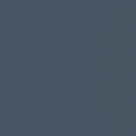
عباس ابافت
عباس سمایی
عبدالرحیم کرمی
عثمان خوافی
عثمان محمدپرست
عجم خان مختاری
عجم مختاری
عروسی بندری
عزاداری بوشهری
عزاداری زنان
علی آبچوری