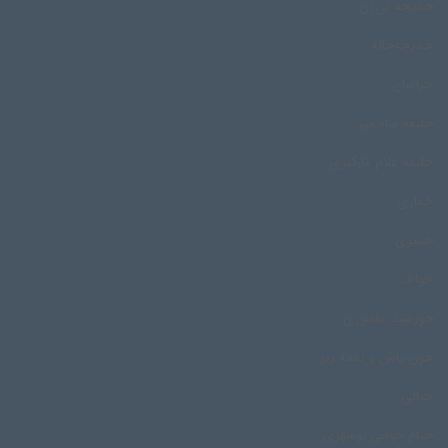
خدیجه نی‌زن
خدیجه‌خاله
خراسان
خلیفه شاه میر
خلیفه غلام مارگیری
خماری
خمیری
خواف
خورشید عاشوری
خون پاش و نغمه ریز
خیالی
خیام خوانی بوشهری