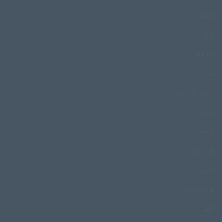
کلاچای
کلاله
کمانچه
کنیا
کوکب زکی پور
کوکوکو
کومش
گاره سری
گاگریو
گرجی محله
گرکز