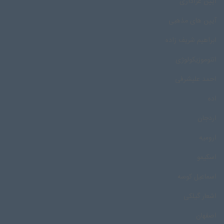
آیین عزاداری
آیین های مذهبی
ابراهیم شریف زاده
اتنوموزیکولوژی
احمد علیشرفی
اده
اردجان
ارومیه
اسکیمو
اسماعیل کوسه
اشعار گیلکی
اصفهان