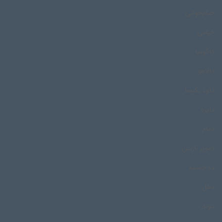
خیام‌خوانی
خیامی
داگومبا
دالاهو
داود نکیسا
دایره
دمام
دمویر نازنین
ده چشمه
دهل
دوتار