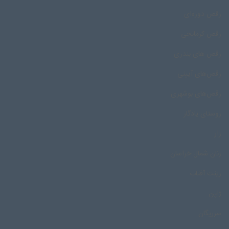
رقص دوره‌ای
رقص کرمانجی
رقص های بندری
رقص‌های آیینی
رقص‌های بوشهری
روستای یادگار
زار
زنان شمال خراسان
زینت آفتاب
ژاپن
سرریگان