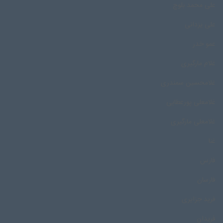
علی محمد بلوچ
علی یزدانی
عمو خدر
غلام مارگیری
غلامحسین سمندری
غلامعلی پورعطایی
غلامعلی مارگیری
غنا
فارس
فارسان
فرید جزایری
فریدان