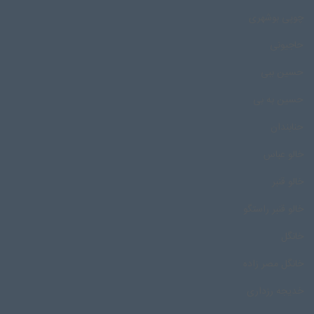
چوپی بوشهری
حاجیونی
حسین ببی
حسین به بی
حنابندان
خالو عباس
خالو قنبر
خالو قنبر راستگو
خانگل
خانگل مصر زاده
خدیجه رزداری