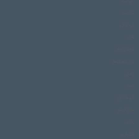
اینوئیت
باباحیدر
بابه قران
باخرز
باراندوزچای
بازار مسگرها
بافین
بامایا
بانو خانگل
بجارکارساز
بجنورد
بختیاری