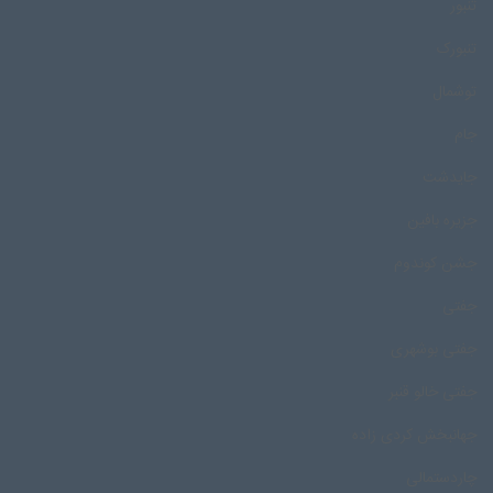
تنبور
تنبورک
توشمال
جام
جایدشت
جزیره بافین
جشن کوندوم
جفتی
جفتی بوشهری
جفتی خالو قنبر
جهانبخش کردی زاده
چاردستمالی