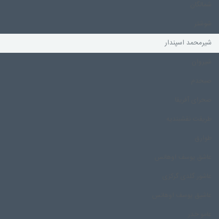
شمالگان
شوشتر
شیرمحمد اسپندار
شیروان
صبحدم
صحرای آفریقا
طریقت نقشبندیه
طوارق
عاشق یوسف اوهانس
عاشور گلدی گرکزی
عاشیق یوسف اوهانس
عامو خدر