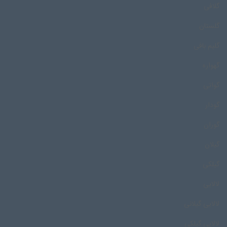
گلافی
گلستان
گلیم بافی
گهواره
گواتی
گودار
گوران
گیلان
گیلکی
لالایی
لالایی گیلانی
لالایی گیلکی