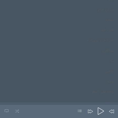
میدان امام
میناب
ناخدا خدر
ناخدا خدر عزیززاده
نشاکاری
نکا
نواحی
نوحه
نوحه علی اصغر
نورستان
نورمحمد درپور