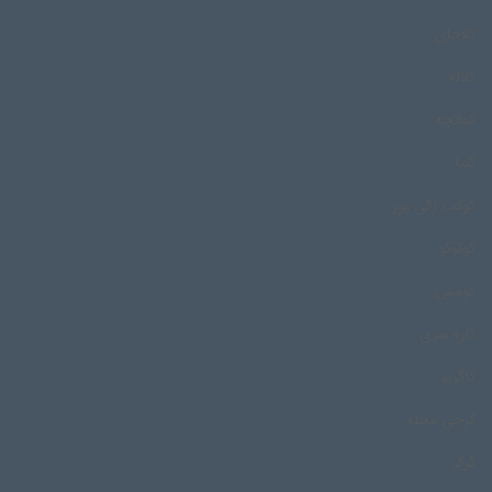
کلاچای
کلاله
کمانچه
کنیا
کوکب زکی پور
کوکوکو
کومش
گاره سری
گاگریو
گرجی محله
گرکز