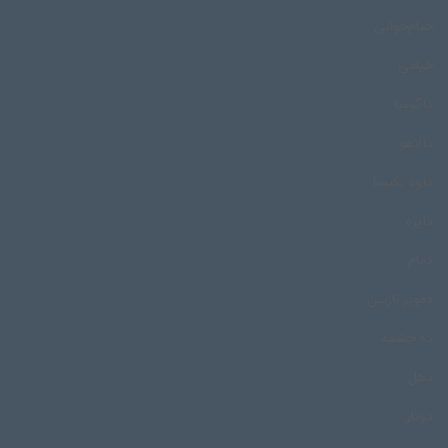
خیام‌خوانی
خیامی
داگومبا
دالاهو
داود نکیسا
دایره
دمام
دمویر نازنین
ده چشمه
دهل
دوتار