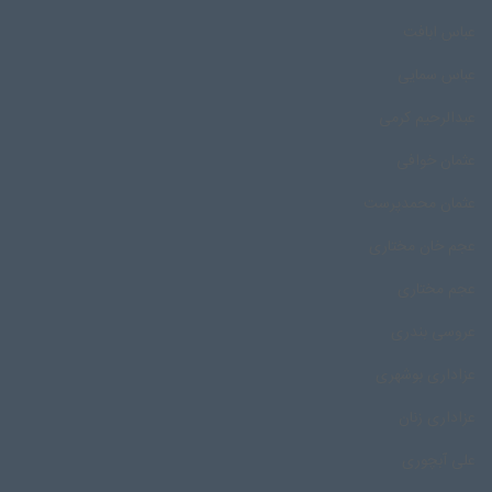
عباس ابافت
عباس سمایی
عبدالرحیم کرمی
عثمان خوافی
عثمان محمدپرست
عجم خان مختاری
عجم مختاری
عروسی بندری
عزاداری بوشهری
عزاداری زنان
علی آبچوری