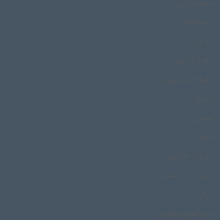
خدیجه نی‌زن
خدیجه‌خاله
خراسان
خلیفه شاه میر
خلیفه غلام مارگیری
خماری
خمیری
خواف
خورشید عاشوری
خون پاش و نغمه ریز
خیالی
خیام خوانی بوشهری