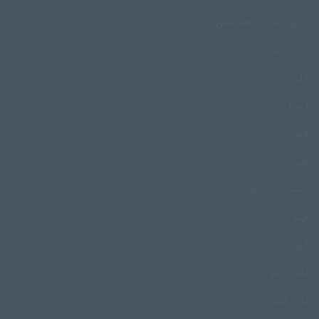
لالایی مادران افغانستان
لالایی هراتی
لالی
لرستان
لنگرود
لیبی
لیستکی کرمانجی
لیکو
لیلو
ماتوگروسو
مادر ظهیر