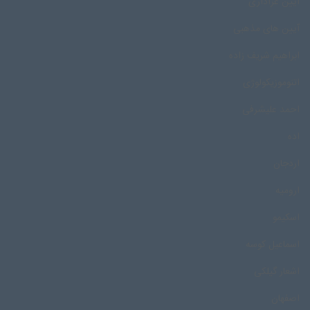
آیین عزاداری
آیین های مذهبی
ابراهیم شریف زاده
اتنوموزیکولوژی
احمد علیشرفی
اده
اردجان
ارومیه
اسکیمو
اسماعیل کوسه
اشعار گیلکی
اصفهان