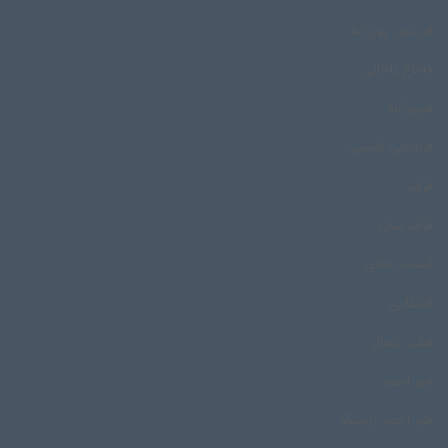
فریدون پوررضا
فه‌تاح پاشایی
فیروزآباد
قربانعلی قاسمی
قرقیز
قرقیزستان
قسمت خانی
قشقایی
قطب شمال
قنبر احمد
قنبر احمد راستگو