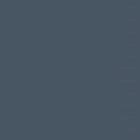
بخشو
بدویان
برزیل
برورو
بسطام
بلال ترکی
بلوچستان
بمپور
بندر کنگ
بندری تند
بنگیچه