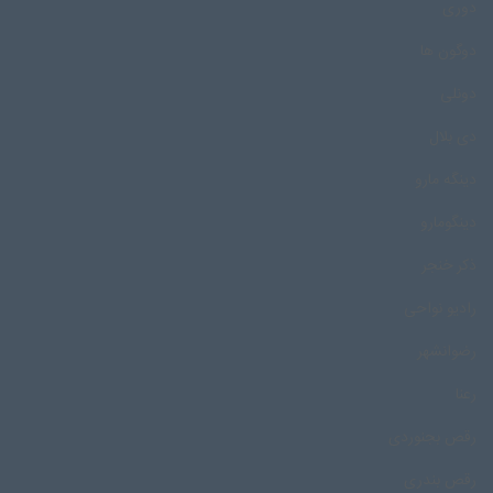
دوری
دوگون ها
دونلی
دی بلال
دینگه مارو
دینگومارو
ذکر خنجر
رادیو نواحی
رضوانشهر
رعنا
رقص بجنوردی
رقص بندری