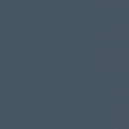
علی محمد بلوچ
علی یزدانی
عمو خدر
غلام مارگیری
غلامحسین سمندری
غلامعلی پورعطایی
غلامعلی مارگیری
غنا
فارس
فارسان
فرید جزایری
فریدان