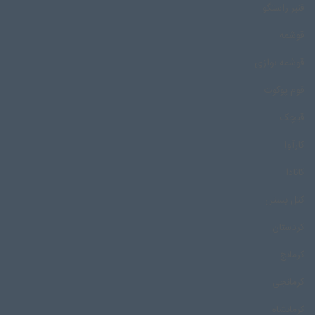
قنبر راستگو
قوشمه
قوشمه نوازی
قوم پوکوت
قیچک
کارآوا
کانادا
کتل بستن
کردستان
کرمانج
کرمانجی
کرمانشاه