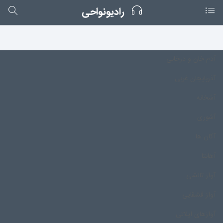
رادیونواحی
آدم خان و درخانی
آذربایجان غربی
آشخانه
آشوری
آکان ها
آهانتا
آواز تالشی
آواز قشقایی
آوازهای ایلاتی