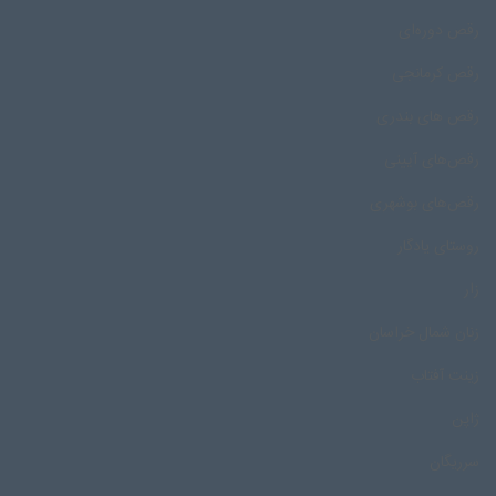
رقص دوره‌ای
رقص کرمانجی
رقص های بندری
رقص‌های آیینی
رقص‌های بوشهری
روستای یادگار
زار
زنان شمال خراسان
زینت آفتاب
ژاپن
سرریگان