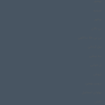
بهشهر
بورورو
بوشهر
بی بالان
بی بی طلا یداللهی
بیل گردانی
بیه پیشی
پُر خوانی
پُروش
پروین بهمنی
پهلوان اسماعیل
تالش