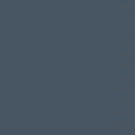
افغانستان
الله مزار
انار دره
اهل حق
اورامان
اورامانات
اورامی
اوغاز کهنه
ایرانشهر
ایل بختیاری
ایل قشقایی