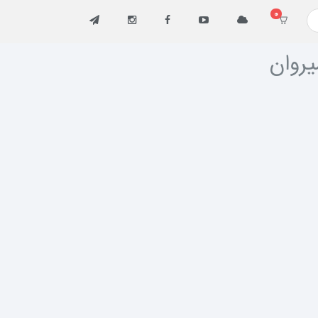
0
روان