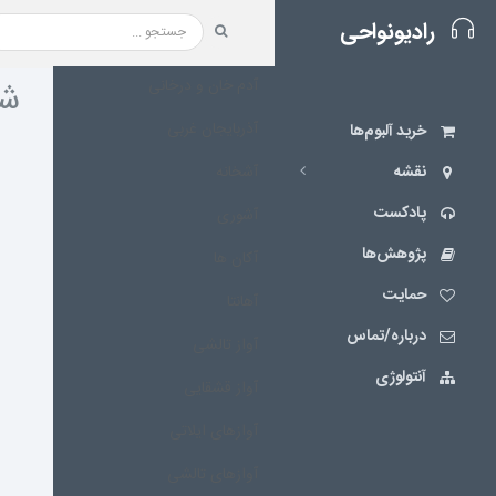
رادیونواحی
آدم خان و درخانی
شی
آذربایجان غربی
خرید آلبوم‌ها
نقشه‌
آشخانه
پادکست
آشوری
پژوهش‌ها
آکان ها
حمایت
آهانتا
درباره/تماس
آواز تالشی
آنتولوژی
آواز قشقایی
آوازهای ایلاتی
آوازهای تالشی