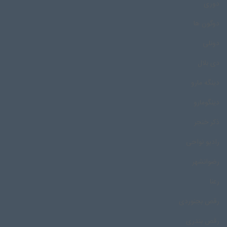
دوری
دوگون ها
دونلی
دی بلال
دینگه مارو
دینگومارو
ذکر خنجر
رادیو نواحی
رضوانشهر
رعنا
رقص بجنوردی
رقص بندری