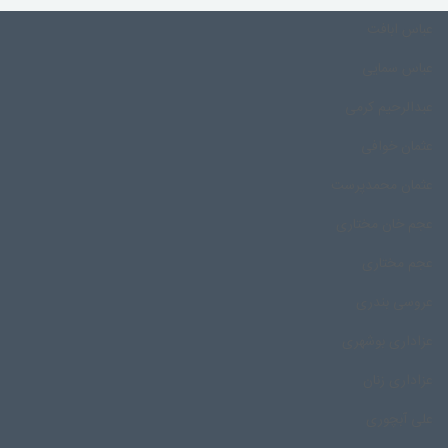
عباس ابافت
عباس سمایی
عبدالرحیم کرمی
عثمان خوافی
عثمان محمدپرست
عجم خان مختاری
عجم مختاری
عروسی بندری
عزاداری بوشهری
عزاداری زنان
علی آبچوری