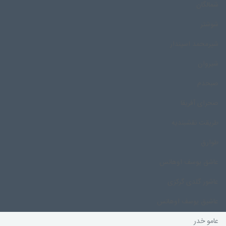
شمالگان
شوشتر
شیرمحمد اسپندار
شیروان
صبحدم
صحرای آفریقا
طریقت نقشبندیه
طوارق
عاشق یوسف اوهانس
عاشور گلدی گرکزی
عاشیق یوسف اوهانس
عامو خدر