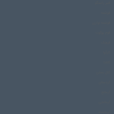
قنبر راستگو
قوشمه
قوشمه نوازی
قوم پوکوت
قیچک
کارآوا
کانادا
کتل بستن
کردستان
کرمانج
کرمانجی
کرمانشاه