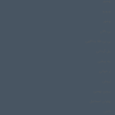
بهشهر
بورورو
بوشهر
بی بالان
بی بی طلا یداللهی
بیل گردانی
بیه پیشی
پُر خوانی
پُروش
پروین بهمنی
پهلوان اسماعیل
تالش