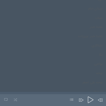
میدان امام
میناب
ناخدا خدر
ناخدا خدر عزیززاده
نشاکاری
نکا
نواحی
نوحه
نوحه علی اصغر
نورستان
نورمحمد درپور