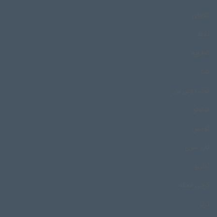
کلاچای
کلاله
کمانچه
کنیا
کوکب زکی پور
کوکوکو
کومش
گاره سری
گاگریو
گرجی محله
گرکز