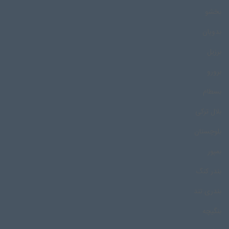
بخشو
بدویان
برزیل
برورو
بسطام
بلال ترکی
بلوچستان
بمپور
بندر کنگ
بندری تند
بنگیچه