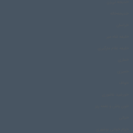
خدیجه نی‌زن
خدیجه‌خاله
خراسان
خلیفه شاه میر
خلیفه غلام مارگیری
خماری
خمیری
خواف
خورشید عاشوری
خون پاش و نغمه ریز
خیالی
خیام خوانی بوشهری