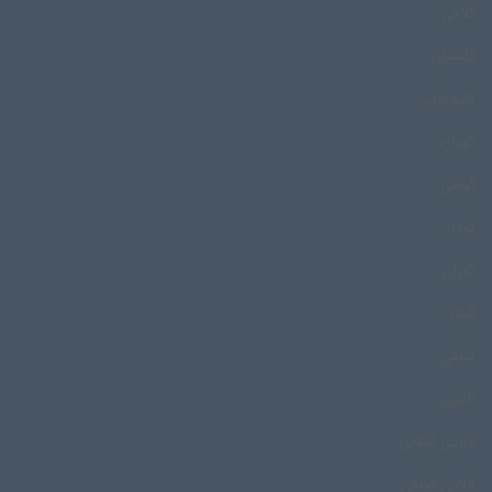
گلافی
گلستان
گلیم بافی
گهواره
گواتی
گودار
گوران
گیلان
گیلکی
لالایی
لالایی گیلانی
لالایی گیلکی