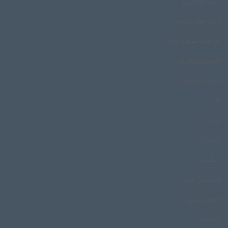
آیین عزاداری
آیین های مذهبی
ابراهیم شریف زاده
اتنوموزیکولوژی
احمد علیشرفی
اده
اردجان
ارومیه
اسکیمو
اسماعیل کوسه
اشعار گیلکی
اصفهان