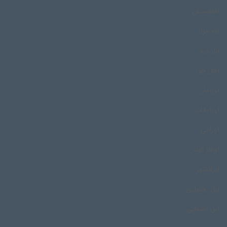
افغانستان
الله مزار
انار دره
اهل حق
اورامان
اورامانات
اورامی
اوغاز کهنه
ایرانشهر
ایل بختیاری
ایل قشقایی