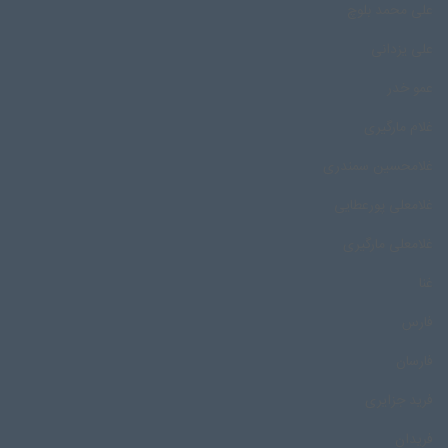
علی محمد بلوچ
علی یزدانی
عمو خدر
غلام مارگیری
غلامحسین سمندری
غلامعلی پورعطایی
غلامعلی مارگیری
غنا
فارس
فارسان
فرید جزایری
فریدان