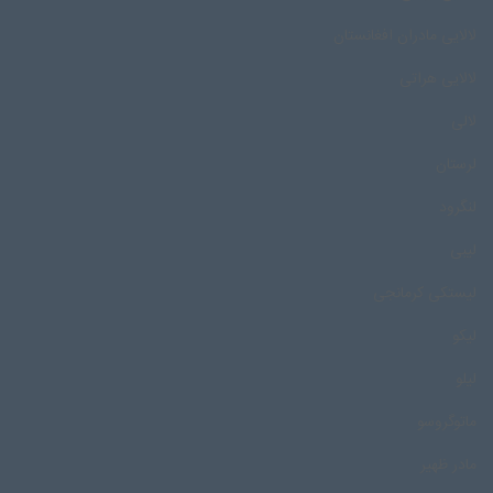
لالایی مادران افغانستان
لالایی هراتی
لالی
لرستان
لنگرود
لیبی
لیستکی کرمانجی
لیکو
لیلو
ماتوگروسو
مادر ظهیر