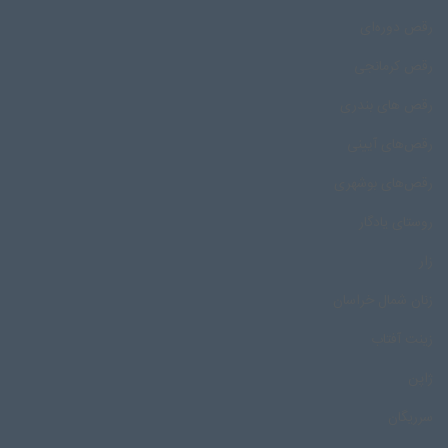
رقص دوره‌ای
رقص کرمانجی
رقص های بندری
رقص‌های آیینی
رقص‌های بوشهری
روستای یادگار
زار
زنان شمال خراسان
زینت آفتاب
ژاپن
سرریگان