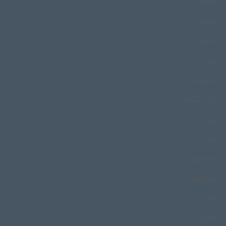
اینوئیت
باباحیدر
بابه قران
باخرز
باراندوزچای
بازار مسگرها
بافین
بامایا
بانو خانگل
بجارکارساز
بجنورد
بختیاری