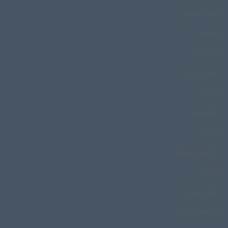
چوپی بوشهری
حاجیونی
حسین ببی
حسین به بی
حنابندان
خالو عباس
خالو قنبر
خالو قنبر راستگو
خانگل
خانگل مصر زاده
خدیجه رزداری