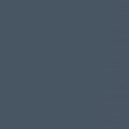
تنبور
تنبورک
توشمال
جام
جایدشت
جزیره بافین
جشن کوندوم
جفتی
جفتی بوشهری
جفتی خالو قنبر
جهانبخش کردی زاده
چاردستمالی