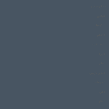
خیام‌خوانی
خیامی
داگومبا
دالاهو
داود نکیسا
دایره
دمام
دمویر نازنین
ده چشمه
دهل
دوتار