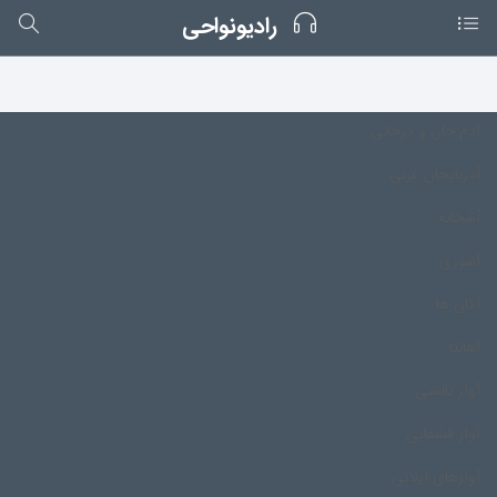
رادیونواحی
آدم خان و درخانی
آذربایجان غربی
آشخانه
آشوری
آکان ها
آهانتا
آواز تالشی
آواز قشقایی
آوازهای ایلاتی