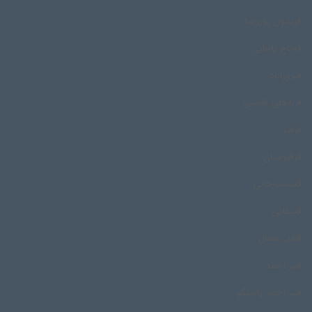
فریدون پوررضا
فه‌تاح پاشایی
فیروزآباد
قربانعلی قاسمی
قرقیز
قرقیزستان
قسمت خانی
قشقایی
قطب شمال
قنبر احمد
قنبر احمد راستگو