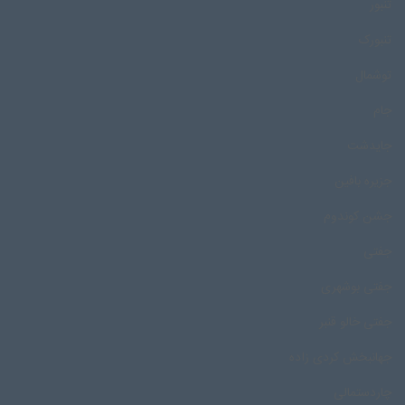
تنبور
تنبورک
توشمال
جام
جایدشت
جزیره بافین
جشن کوندوم
جفتی
جفتی بوشهری
جفتی خالو قنبر
جهانبخش کردی زاده
چاردستمالی