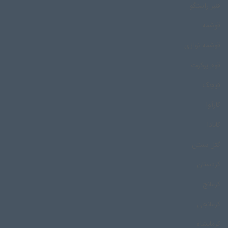
قنبر راستگو
قوشمه
قوشمه نوازی
قوم پوکوت
قیچک
کارآوا
کانادا
کتل بستن
کردستان
کرمانج
کرمانجی
کرمانشاه