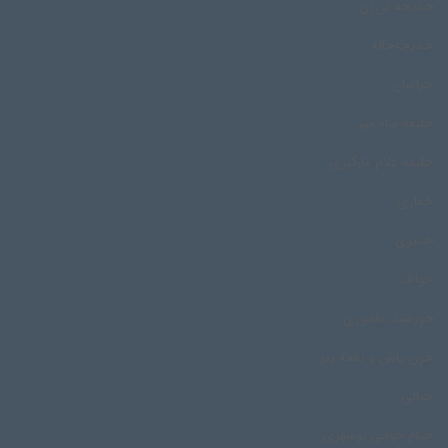
خدیجه نی‌زن
خدیجه‌خاله
خراسان
خلیفه شاه میر
خلیفه غلام مارگیری
خماری
خمیری
خواف
خورشید عاشوری
خون پاش و نغمه ریز
خیالی
خیام خوانی بوشهری