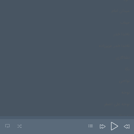
میدان امام
میناب
ناخدا خدر
ناخدا خدر عزیززاده
نشاکاری
نکا
نواحی
نوحه
نوحه علی اصغر
نورستان
نورمحمد درپور