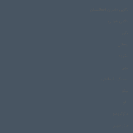
لالایی مادران افغانستان
لالایی هراتی
لالی
لرستان
لنگرود
لیبی
لیستکی کرمانجی
لیکو
لیلو
ماتوگروسو
مادر ظهیر