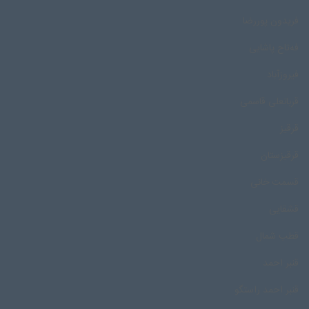
فریدون پوررضا
فه‌تاح پاشایی
فیروزآباد
قربانعلی قاسمی
قرقیز
قرقیزستان
قسمت خانی
قشقایی
قطب شمال
قنبر احمد
قنبر احمد راستگو