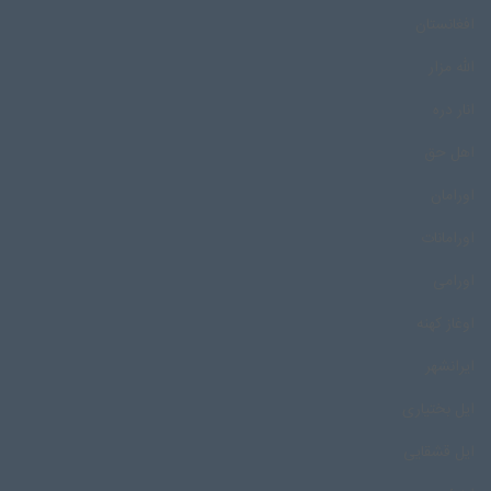
افغانستان
الله مزار
انار دره
اهل حق
اورامان
اورامانات
اورامی
اوغاز کهنه
ایرانشهر
ایل بختیاری
ایل قشقایی