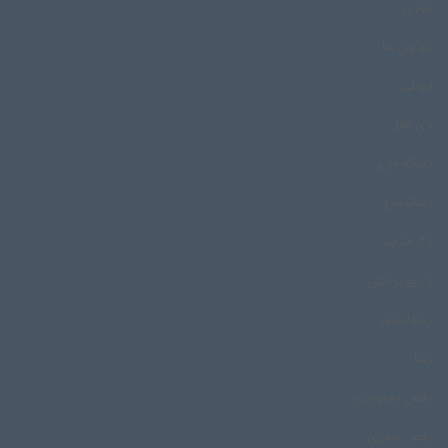
دوری
دوگون ها
دونلی
دی بلال
دینگه مارو
دینگومارو
ذکر خنجر
رادیو نواحی
رضوانشهر
رعنا
رقص بجنوردی
رقص بندری