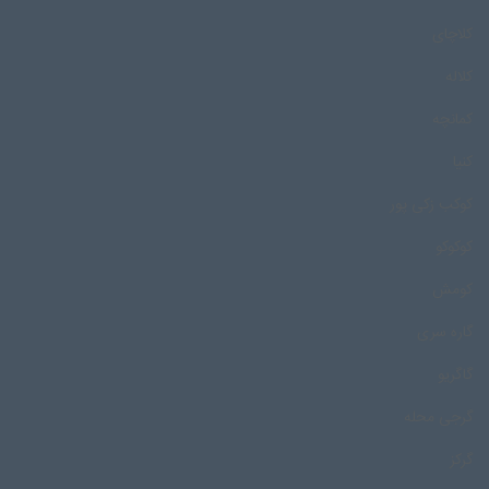
کلاچای
کلاله
کمانچه
کنیا
کوکب زکی پور
کوکوکو
کومش
گاره سری
گاگریو
گرجی محله
گرکز