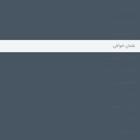
عباس ابافت
عباس سمایی
عبدالرحیم کرمی
عثمان خوافی
عثمان محمدپرست
عجم خان مختاری
عجم مختاری
عروسی بندری
عزاداری بوشهری
عزاداری زنان
علی آبچوری