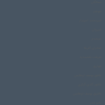
شمالگان
شوشتر
شیرمحمد اسپندار
شیروان
صبحدم
صحرای آفریقا
طریقت نقشبندیه
طوارق
عاشق یوسف اوهانس
عاشور گلدی گرکزی
عاشیق یوسف اوهانس
عامو خدر