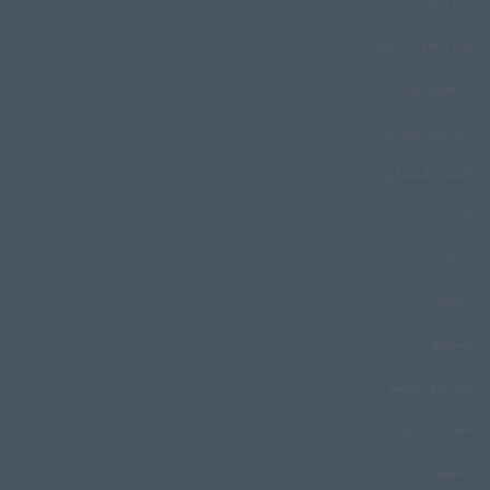
آیین عزاداری
آیین های مذهبی
ابراهیم شریف زاده
اتنوموزیکولوژی
احمد علیشرفی
اده
اردجان
ارومیه
اسکیمو
اسماعیل کوسه
اشعار گیلکی
اصفهان