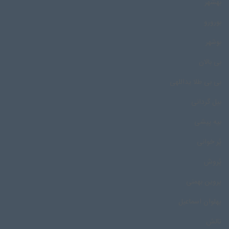
بهشهر
بورورو
بوشهر
بی بالان
بی بی طلا یداللهی
بیل گردانی
بیه پیشی
پُر خوانی
پُروش
پروین بهمنی
پهلوان اسماعیل
تالش