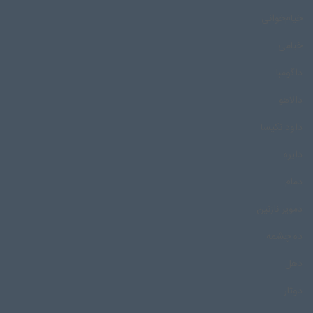
خیام‌خوانی
خیامی
داگومبا
دالاهو
داود نکیسا
دایره
دمام
دمویر نازنین
ده چشمه
دهل
دوتار