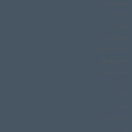
علی محمد بلوچ
علی یزدانی
عمو خدر
غلام مارگیری
غلامحسین سمندری
غلامعلی پورعطایی
غلامعلی مارگیری
غنا
فارس
فارسان
فرید جزایری
فریدان