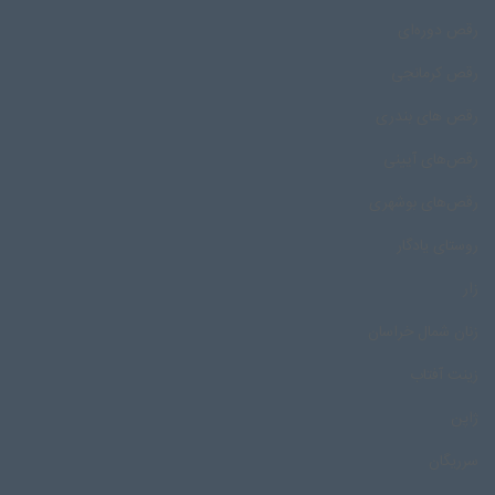
رقص دوره‌ای
رقص کرمانجی
رقص های بندری
رقص‌های آیینی
رقص‌های بوشهری
روستای یادگار
زار
زنان شمال خراسان
زینت آفتاب
ژاپن
سرریگان