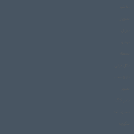
بخشو
بدویان
برزیل
برورو
بسطام
بلال ترکی
بلوچستان
بمپور
بندر کنگ
بندری تند
بنگیچه