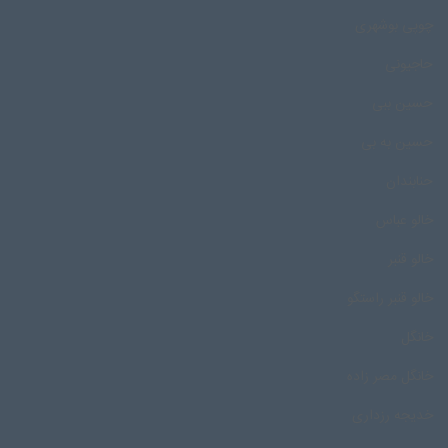
چوپی بوشهری
حاجیونی
حسین ببی
حسین به بی
حنابندان
خالو عباس
خالو قنبر
خالو قنبر راستگو
خانگل
خانگل مصر زاده
خدیجه رزداری