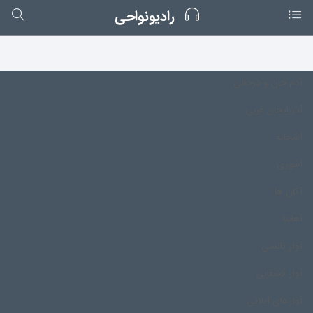
رادیونواحی
آدم خان و درخانی
آذربایجان غربی
آشخانه
آشوری
آکان ها
آهانتا
آواز تالشی
آواز قشقایی
آوازهای ایلاتی