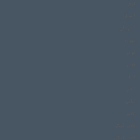
گلافی
گلستان
گلیم بافی
گهواره
گواتی
گودار
گوران
گیلان
گیلکی
لالایی
لالایی گیلانی
لالایی گیلکی