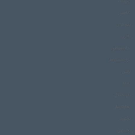
اینوئیت
باباحیدر
بابه قران
باخرز
باراندوزچای
بازار مسگرها
بافین
بامایا
بانو خانگل
بجارکارساز
بجنورد
بختیاری