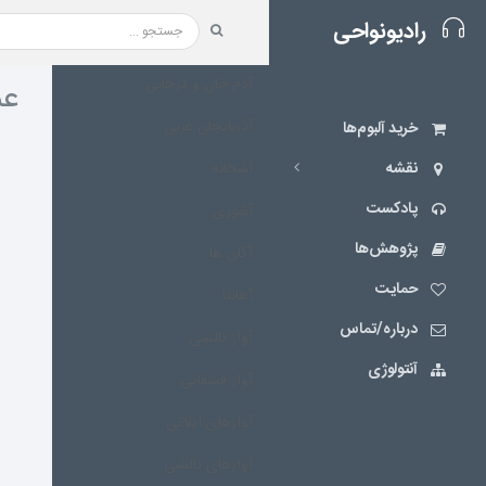
رادیونواحی
آدم خان و درخانی
عم
آذربایجان غربی
خرید آلبوم‌ها
نقشه‌
آشخانه
پادکست
آشوری
پژوهش‌ها
آکان ها
حمایت
آهانتا
درباره/تماس
آواز تالشی
آنتولوژی
آواز قشقایی
آوازهای ایلاتی
آوازهای تالشی