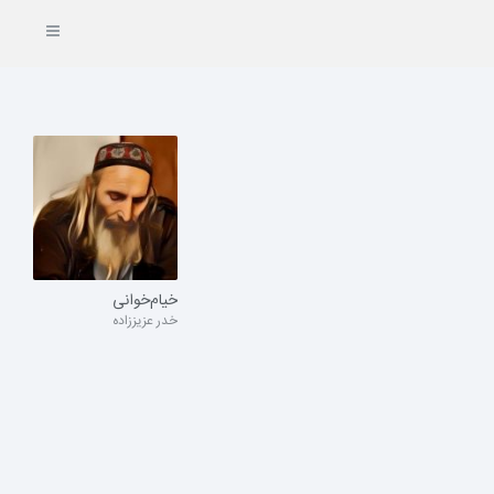
خیام‌خوانی
خدر عزیززاده