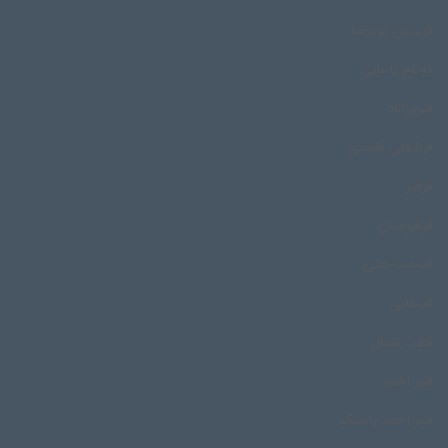
فریدون پوررضا
فه‌تاح پاشایی
فیروزآباد
قربانعلی قاسمی
قرقیز
قرقیزستان
قسمت خانی
قشقایی
قطب شمال
قنبر احمد
قنبر احمد راستگو