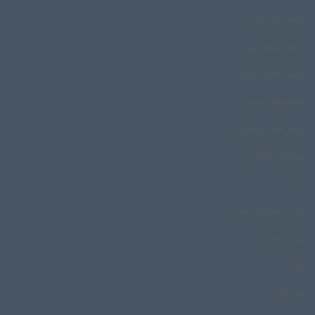
رقص دوره‌ای
رقص کرمانجی
رقص های بندری
رقص‌های آیینی
رقص‌های بوشهری
روستای یادگار
زار
زنان شمال خراسان
زینت آفتاب
ژاپن
سرریگان