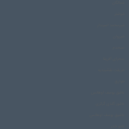
شمالگان
شوشتر
شیرمحمد اسپندار
شیروان
صبحدم
صحرای آفریقا
طریقت نقشبندیه
طوارق
عاشق یوسف اوهانس
عاشور گلدی گرکزی
عاشیق یوسف اوهانس
عامو خدر