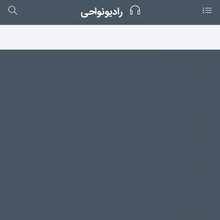
رادیونواحی
آدم خان و درخانی
آذربایجان غربی
آشخانه
آشوری
آکان ها
آهانتا
آواز تالشی
آواز قشقایی
آوازهای ایلاتی