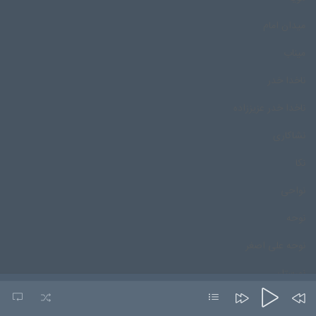
میدان امام
میناب
ناخدا خدر
ناخدا خدر عزیززاده
نشاکاری
نکا
نواحی
نوحه
نوحه علی اصغر
نورستان
نورمحمد درپور