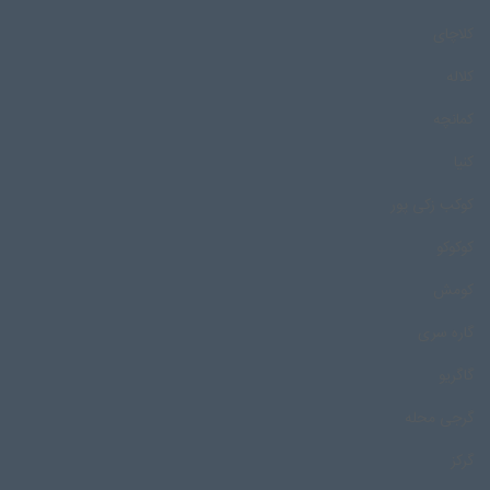
کلاچای
کلاله
کمانچه
کنیا
کوکب زکی پور
کوکوکو
کومش
گاره سری
گاگریو
گرجی محله
گرکز