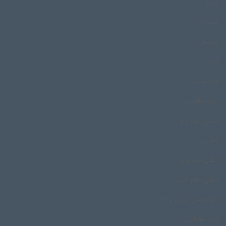
تنبور
تنبورک
توشمال
جام
جایدشت
جزیره بافین
جشن کوندوم
جفتی
جفتی بوشهری
جفتی خالو قنبر
جهانبخش کردی زاده
چاردستمالی