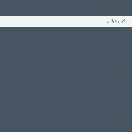
لالایی مادران افغانستان
لالایی هراتی
لالی
لرستان
لنگرود
لیبی
لیستکی کرمانجی
لیکو
لیلو
ماتوگروسو
مادر ظهیر