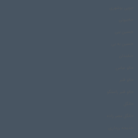
چوپی بوشهری
حاجیونی
حسین ببی
حسین به بی
حنابندان
خالو عباس
خالو قنبر
خالو قنبر راستگو
خانگل
خانگل مصر زاده
خدیجه رزداری