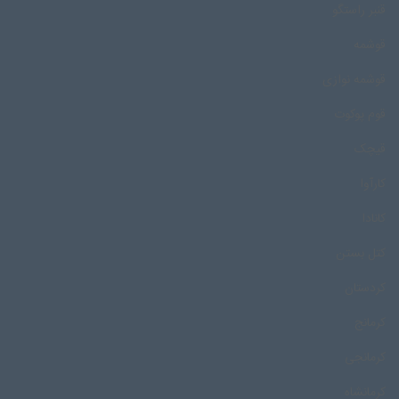
قنبر راستگو
قوشمه
قوشمه نوازی
قوم پوکوت
قیچک
کارآوا
کانادا
کتل بستن
کردستان
کرمانج
کرمانجی
کرمانشاه