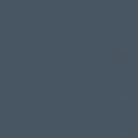
اینوئیت
باباحیدر
بابه قران
باخرز
باراندوزچای
بازار مسگرها
بافین
بامایا
بانو خانگل
بجارکارساز
بجنورد
بختیاری