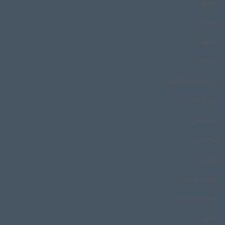
بهشهر
بورورو
بوشهر
بی بالان
بی بی طلا یداللهی
بیل گردانی
بیه پیشی
پُر خوانی
پُروش
پروین بهمنی
پهلوان اسماعیل
تالش