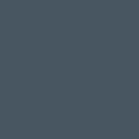
افغانستان
الله مزار
انار دره
اهل حق
اورامان
اورامانات
اورامی
اوغاز کهنه
ایرانشهر
ایل بختیاری
ایل قشقایی