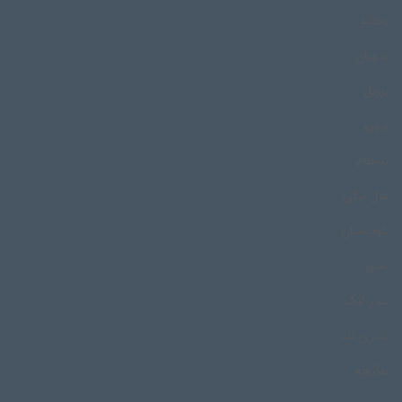
بخشو
بدویان
برزیل
برورو
بسطام
بلال ترکی
بلوچستان
بمپور
بندر کنگ
بندری تند
بنگیچه