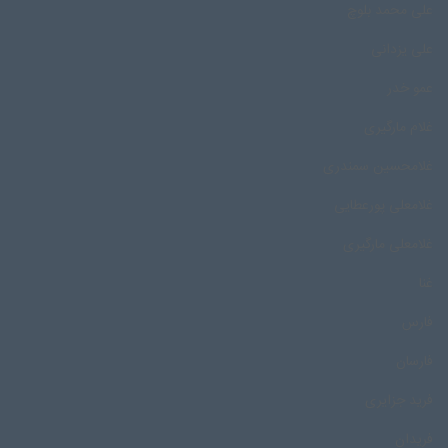
علی محمد بلوچ
علی یزدانی
عمو خدر
غلام مارگیری
غلامحسین سمندری
غلامعلی پورعطایی
غلامعلی مارگیری
غنا
فارس
فارسان
فرید جزایری
فریدان