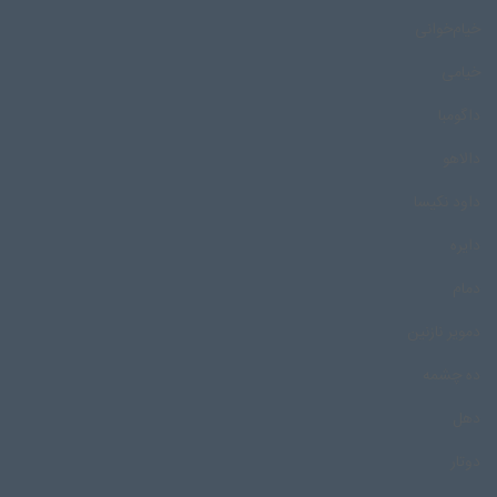
خیام‌خوانی
خیامی
داگومبا
دالاهو
داود نکیسا
دایره
دمام
دمویر نازنین
ده چشمه
دهل
دوتار