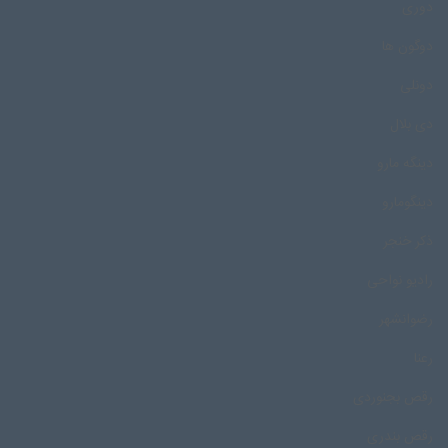
دوری
دوگون ها
دونلی
دی بلال
دینگه مارو
دینگومارو
ذکر خنجر
رادیو نواحی
رضوانشهر
رعنا
رقص بجنوردی
رقص بندری