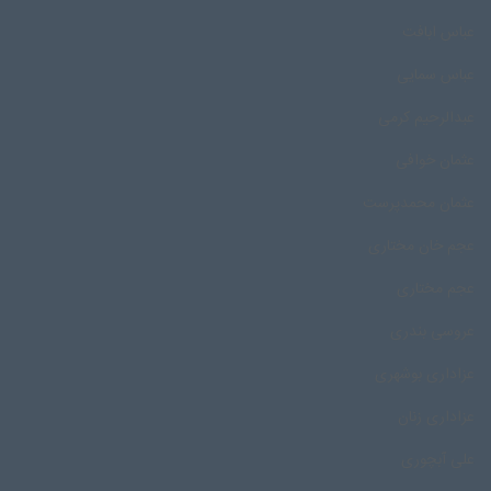
عباس ابافت
عباس سمایی
عبدالرحیم کرمی
عثمان خوافی
عثمان محمدپرست
عجم خان مختاری
عجم مختاری
عروسی بندری
عزاداری بوشهری
عزاداری زنان
علی آبچوری