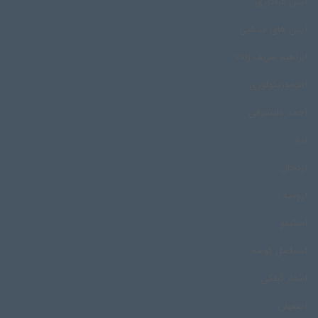
آیین عزاداری
آیین های مذهبی
ابراهیم شریف زاده
اتنوموزیکولوژی
احمد علیشرفی
اده
اردجان
ارومیه
اسکیمو
اسماعیل کوسه
اشعار گیلکی
اصفهان