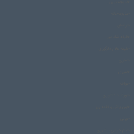
خدیجه نی‌زن
خدیجه‌خاله
خراسان
خلیفه شاه میر
خلیفه غلام مارگیری
خماری
خمیری
خواف
خورشید عاشوری
خون پاش و نغمه ریز
خیالی
خیام خوانی بوشهری