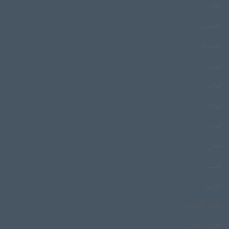
گلافی
گلستان
گلیم بافی
گهواره
گواتی
گودار
گوران
گیلان
گیلکی
لالایی
لالایی گیلانی
لالایی گیلکی