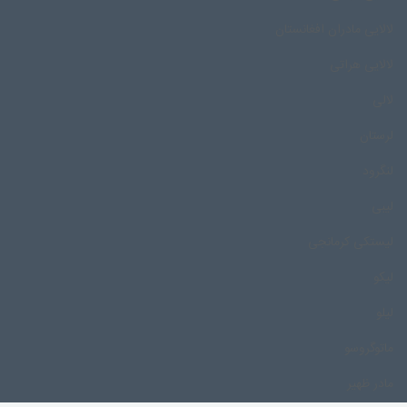
لالایی مادران افغانستان
لالایی هراتی
لالی
لرستان
لنگرود
لیبی
لیستکی کرمانجی
لیکو
لیلو
ماتوگروسو
مادر ظهیر