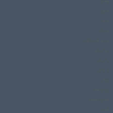
بهشهر
بورورو
بوشهر
بی بالان
بی بی طلا یداللهی
بیل گردانی
بیه پیشی
پُر خوانی
پُروش
پروین بهمنی
پهلوان اسماعیل
تالش