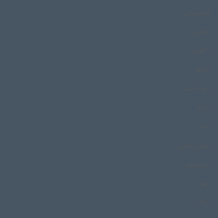
خیام‌خوانی
خیامی
داگومبا
دالاهو
داود نکیسا
دایره
دمام
دمویر نازنین
ده چشمه
دهل
دوتار