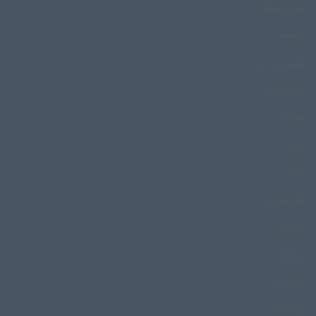
قنبر راستگو
قوشمه
قوشمه نوازی
قوم پوکوت
قیچک
کارآوا
کانادا
کتل بستن
کردستان
کرمانج
کرمانجی
کرمانشاه