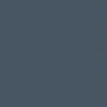
کلاچای
کلاله
کمانچه
کنیا
کوکب زکی پور
کوکوکو
کومش
گاره سری
گاگریو
گرجی محله
گرکز