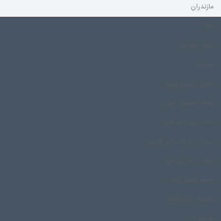
مازندران
مالی
مامان خورشید
محلات
محمد حسین‌پرست
محمدحسین کیانی
محمدرضا اسحاقی
محمدرضا اسحاقی گرجی
محمدرضا درویشی
محمد‌شفیع خالدی
محمود وطن‌خواه
مراسم زار