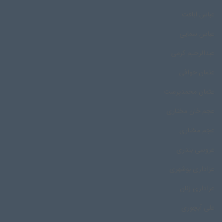
عباس ابافت
عباس سمایی
عبدالرحیم کرمی
عثمان خوافی
عثمان محمدپرست
عجم خان مختاری
عجم مختاری
عروسی بندری
عزاداری بوشهری
عزاداری زنان
علی آبچوری