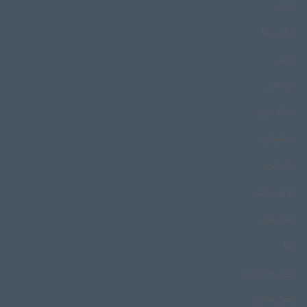
دوری
دوگون ها
دونلی
دی بلال
دینگه مارو
دینگومارو
ذکر خنجر
رادیو نواحی
رضوانشهر
رعنا
رقص بجنوردی
رقص بندری