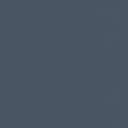
آیین عزاداری
آیین های مذهبی
ابراهیم شریف زاده
اتنوموزیکولوژی
احمد علیشرفی
اده
اردجان
ارومیه
اسکیمو
اسماعیل کوسه
اشعار گیلکی
اصفهان