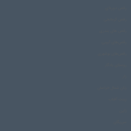
رقص دوره‌ای
رقص کرمانجی
رقص های بندری
رقص‌های آیینی
رقص‌های بوشهری
روستای یادگار
زار
زنان شمال خراسان
زینت آفتاب
ژاپن
سرریگان