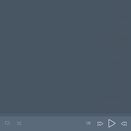
میدان امام
میناب
ناخدا خدر
ناخدا خدر عزیززاده
نشاکاری
نکا
نواحی
نوحه
نوحه علی اصغر
نورستان
نورمحمد درپور