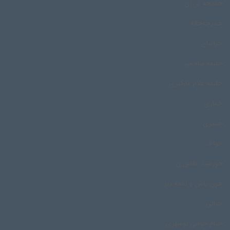
خدیجه نی‌زن
خدیجه‌خاله
خراسان
خلیفه شاه میر
خلیفه غلام مارگیری
خماری
خمیری
خواف
خورشید عاشوری
خون پاش و نغمه ریز
خیالی
خیام خوانی بوشهری