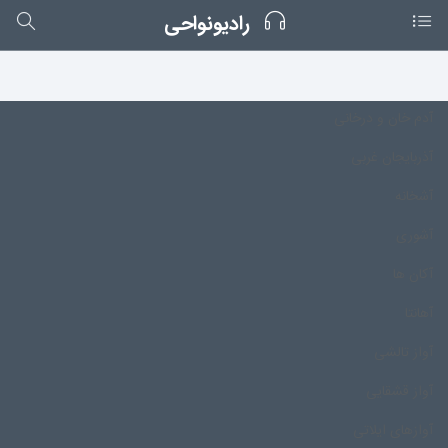
رادیونواحی
آدم خان و درخانی
آذربایجان غربی
آشخانه
آشوری
آکان ها
آهانتا
آواز تالشی
آواز قشقایی
آوازهای ایلاتی