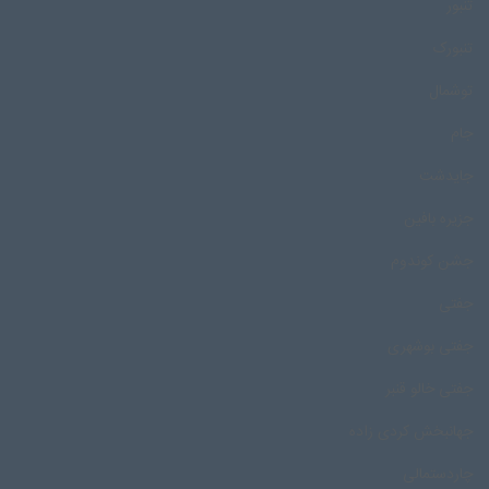
تنبور
تنبورک
توشمال
جام
جایدشت
جزیره بافین
جشن کوندوم
جفتی
جفتی بوشهری
جفتی خالو قنبر
جهانبخش کردی زاده
چاردستمالی