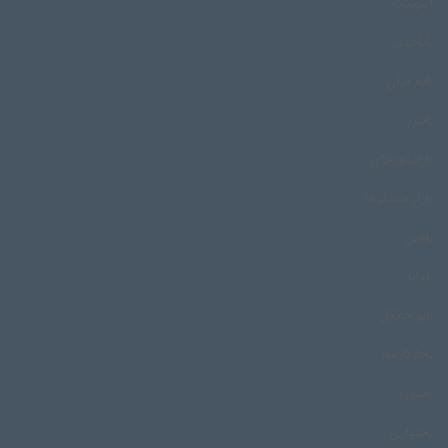
اینوئیت
باباحیدر
بابه قران
باخرز
باراندوزچای
بازار مسگرها
بافین
بامایا
بانو خانگل
بجارکارساز
بجنورد
بختیاری