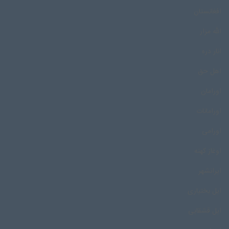
افغانستان
الله مزار
انار دره
اهل حق
اورامان
اورامانات
اورامی
اوغاز کهنه
ایرانشهر
ایل بختیاری
ایل قشقایی