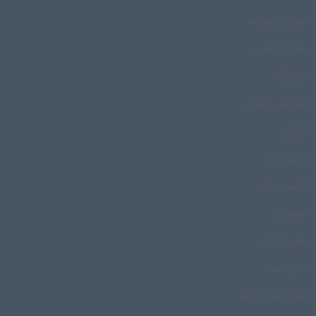
فریدون پوررضا
فه‌تاح پاشایی
فیروزآباد
قربانعلی قاسمی
قرقیز
قرقیزستان
قسمت خانی
قشقایی
قطب شمال
قنبر احمد
قنبر احمد راستگو