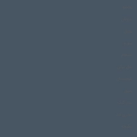
بخشو
بدویان
برزیل
برورو
بسطام
بلال ترکی
بلوچستان
بمپور
بندر کنگ
بندری تند
بنگیچه