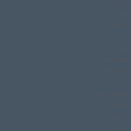
شمالگان
شوشتر
شیرمحمد اسپندار
شیروان
صبحدم
صحرای آفریقا
طریقت نقشبندیه
طوارق
عاشق یوسف اوهانس
عاشور گلدی گرکزی
عاشیق یوسف اوهانس
عامو خدر