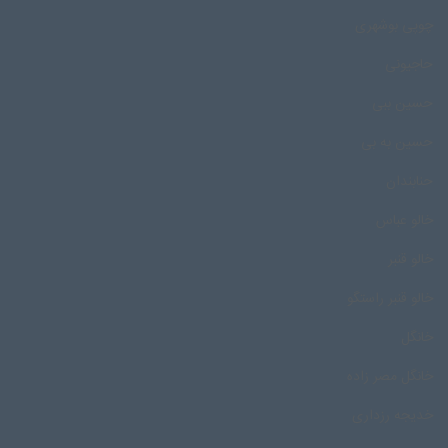
چوپی بوشهری
حاجیونی
حسین ببی
حسین به بی
حنابندان
خالو عباس
خالو قنبر
خالو قنبر راستگو
خانگل
خانگل مصر زاده
خدیجه رزداری