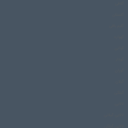
گلافی
گلستان
گلیم بافی
گهواره
گواتی
گودار
گوران
گیلان
گیلکی
لالایی
لالایی گیلانی
لالایی گیلکی