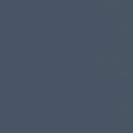
علی محمد بلوچ
علی یزدانی
عمو خدر
غلام مارگیری
غلامحسین سمندری
غلامعلی پورعطایی
غلامعلی مارگیری
غنا
فارس
فارسان
فرید جزایری
فریدان