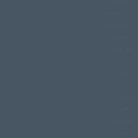
آیین عزاداری
آیین های مذهبی
ابراهیم شریف زاده
اتنوموزیکولوژی
احمد علیشرفی
اده
اردجان
ارومیه
اسکیمو
اسماعیل کوسه
اشعار گیلکی
اصفهان