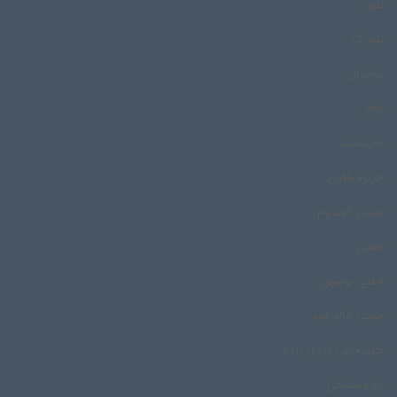
تنبور
تنبورک
توشمال
جام
جایدشت
جزیره بافین
جشن کوندوم
جفتی
جفتی بوشهری
جفتی خالو قنبر
جهانبخش کردی زاده
چاردستمالی