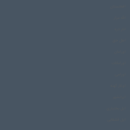
افغانستان
الله مزار
انار دره
اهل حق
اورامان
اورامانات
اورامی
اوغاز کهنه
ایرانشهر
ایل بختیاری
ایل قشقایی