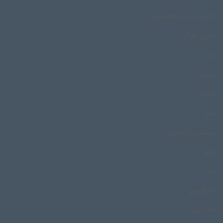
لالایی مادران افغانستان
لالایی هراتی
لالی
لرستان
لنگرود
لیبی
لیستکی کرمانجی
لیکو
لیلو
ماتوگروسو
مادر ظهیر