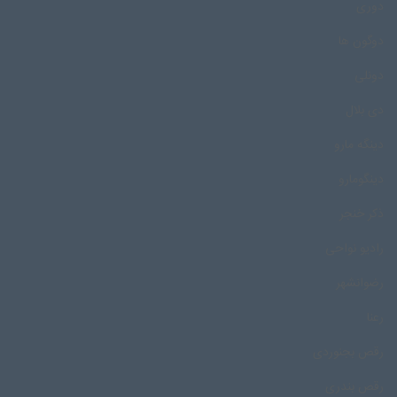
دوری
دوگون ها
دونلی
دی بلال
دینگه مارو
دینگومارو
ذکر خنجر
رادیو نواحی
رضوانشهر
رعنا
رقص بجنوردی
رقص بندری