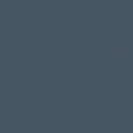
بهشهر
بورورو
بوشهر
بی بالان
بی بی طلا یداللهی
بیل گردانی
بیه پیشی
پُر خوانی
پُروش
پروین بهمنی
پهلوان اسماعیل
تالش