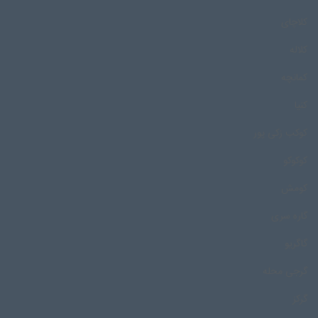
کلاچای
کلاله
کمانچه
کنیا
کوکب زکی پور
کوکوکو
کومش
گاره سری
گاگریو
گرجی محله
گرکز