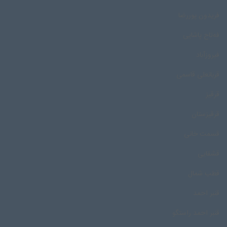
فریدون پوررضا
فه‌تاح پاشایی
فیروزآباد
قربانعلی قاسمی
قرقیز
قرقیزستان
قسمت خانی
قشقایی
قطب شمال
قنبر احمد
قنبر احمد راستگو