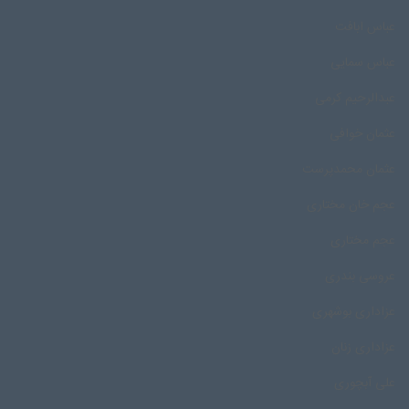
عباس ابافت
عباس سمایی
عبدالرحیم کرمی
عثمان خوافی
عثمان محمدپرست
عجم خان مختاری
عجم مختاری
عروسی بندری
عزاداری بوشهری
عزاداری زنان
علی آبچوری