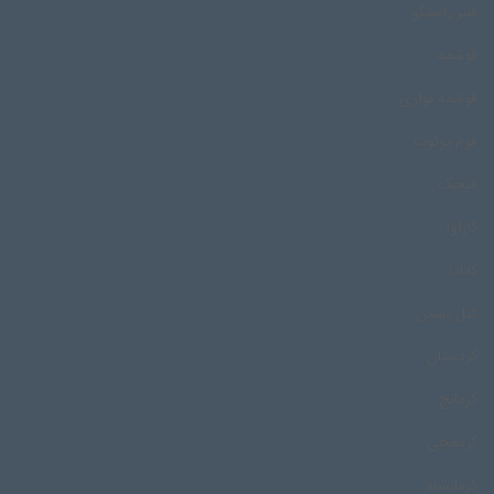
قنبر راستگو
قوشمه
قوشمه نوازی
قوم پوکوت
قیچک
کارآوا
کانادا
کتل بستن
کردستان
کرمانج
کرمانجی
کرمانشاه