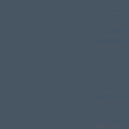
خدیجه نی‌زن
خدیجه‌خاله
خراسان
خلیفه شاه میر
خلیفه غلام مارگیری
خماری
خمیری
خواف
خورشید عاشوری
خون پاش و نغمه ریز
خیالی
خیام خوانی بوشهری