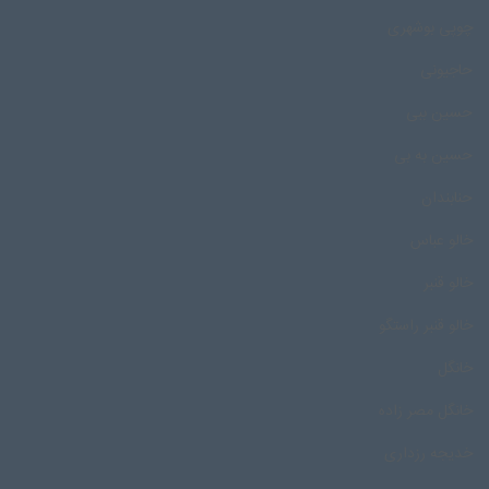
چوپی بوشهری
حاجیونی
حسین ببی
حسین به بی
حنابندان
خالو عباس
خالو قنبر
خالو قنبر راستگو
خانگل
خانگل مصر زاده
خدیجه رزداری