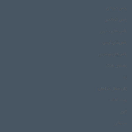
رقص دوره‌ای
رقص کرمانجی
رقص های بندری
رقص‌های آیینی
رقص‌های بوشهری
روستای یادگار
زار
زنان شمال خراسان
زینت آفتاب
ژاپن
سرریگان