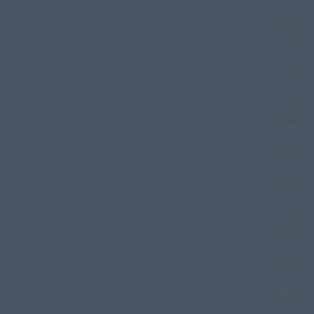
بخشو
بدویان
برزیل
برورو
بسطام
بلال ترکی
بلوچستان
بمپور
بندر کنگ
بندری تند
بنگیچه