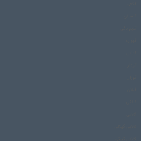
گلافی
گلستان
گلیم بافی
گهواره
گواتی
گودار
گوران
گیلان
گیلکی
لالایی
لالایی گیلانی
لالایی گیلکی