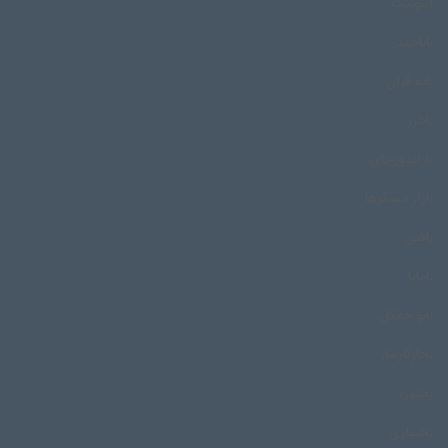
اینوئیت
باباحیدر
بابه قران
باخرز
باراندوزچای
بازار مسگرها
بافین
بامایا
بانو خانگل
بجارکارساز
بجنورد
بختیاری