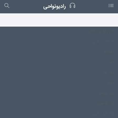
رادیونواحی
آدم خان و درخانی
آذربایجان غربی
آشخانه
آشوری
آکان ها
آهانتا
آواز تالشی
آواز قشقایی
آوازهای ایلاتی