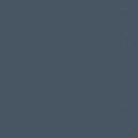
خیام‌خوانی
خیامی
داگومبا
دالاهو
داود نکیسا
دایره
دمام
دمویر نازنین
ده چشمه
دهل
دوتار