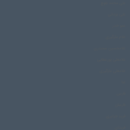
علی محمد بلوچ
علی یزدانی
عمو خدر
غلام مارگیری
غلامحسین سمندری
غلامعلی پورعطایی
غلامعلی مارگیری
غنا
فارس
فارسان
فرید جزایری
فریدان