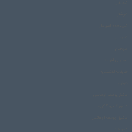
شمالگان
شوشتر
شیرمحمد اسپندار
شیروان
صبحدم
صحرای آفریقا
طریقت نقشبندیه
طوارق
عاشق یوسف اوهانس
عاشور گلدی گرکزی
عاشیق یوسف اوهانس
عامو خدر