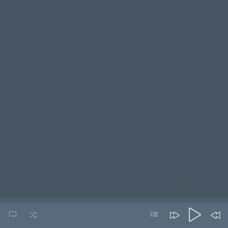
میدان امام
میناب
ناخدا خدر
ناخدا خدر عزیززاده
نشاکاری
نکا
نواحی
نوحه
نوحه علی اصغر
نورستان
نورمحمد درپور