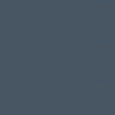
خیام‌خوانی
خیامی
داگومبا
دالاهو
داود نکیسا
دایره
دمام
دمویر نازنین
ده چشمه
دهل
دوتار