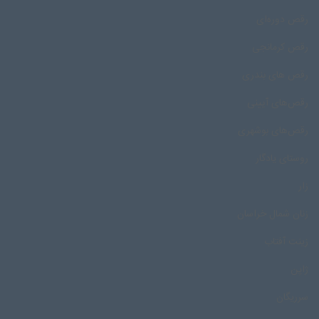
رقص دوره‌ای
رقص کرمانجی
رقص های بندری
رقص‌های آیینی
رقص‌های بوشهری
روستای یادگار
زار
زنان شمال خراسان
زینت آفتاب
ژاپن
سرریگان