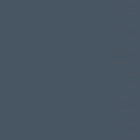
اینوئیت
باباحیدر
بابه قران
باخرز
باراندوزچای
بازار مسگرها
بافین
بامایا
بانو خانگل
بجارکارساز
بجنورد
بختیاری