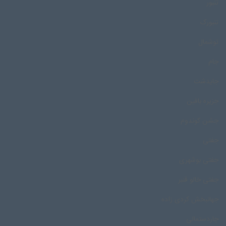
تنبور
تنبورک
توشمال
جام
جایدشت
جزیره بافین
جشن کوندوم
جفتی
جفتی بوشهری
جفتی خالو قنبر
جهانبخش کردی زاده
چاردستمالی