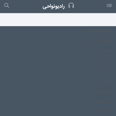
رادیونواحی
آدم خان و درخانی
آذربایجان غربی
آشخانه
آشوری
آکان ها
آهانتا
آواز تالشی
آواز قشقایی
آوازهای ایلاتی