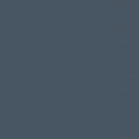
قنبر راستگو
قوشمه
قوشمه نوازی
قوم پوکوت
قیچک
کارآوا
کانادا
کتل بستن
کردستان
کرمانج
کرمانجی
کرمانشاه