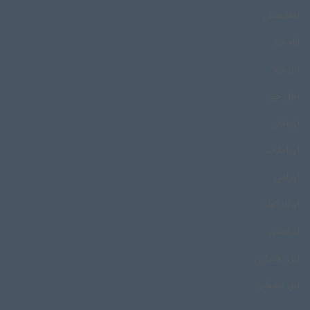
افغانستان
الله مزار
انار دره
اهل حق
اورامان
اورامانات
اورامی
اوغاز کهنه
ایرانشهر
ایل بختیاری
ایل قشقایی