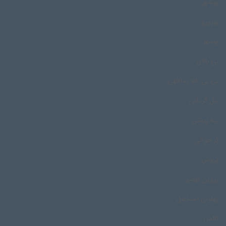
بهشهر
بورورو
بوشهر
بی بالان
بی بی طلا یداللهی
بیل گردانی
بیه پیشی
پُر خوانی
پُروش
پروین بهمنی
پهلوان اسماعیل
تالش