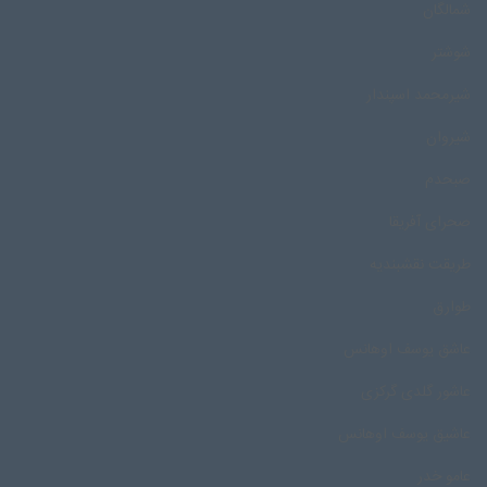
شمالگان
شوشتر
شیرمحمد اسپندار
شیروان
صبحدم
صحرای آفریقا
طریقت نقشبندیه
طوارق
عاشق یوسف اوهانس
عاشور گلدی گرکزی
عاشیق یوسف اوهانس
عامو خدر