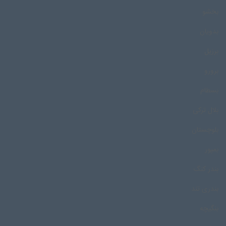
بخشو
بدویان
برزیل
برورو
بسطام
بلال ترکی
بلوچستان
بمپور
بندر کنگ
بندری تند
بنگیچه