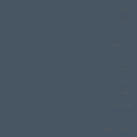
فریدون پوررضا
فه‌تاح پاشایی
فیروزآباد
قربانعلی قاسمی
قرقیز
قرقیزستان
قسمت خانی
قشقایی
قطب شمال
قنبر احمد
قنبر احمد راستگو