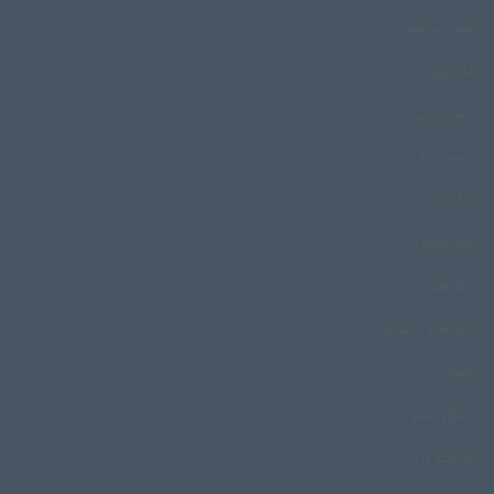
چوپی بوشهری
حاجیونی
حسین ببی
حسین به بی
حنابندان
خالو عباس
خالو قنبر
خالو قنبر راستگو
خانگل
خانگل مصر زاده
خدیجه رزداری