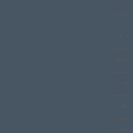
دوری
دوگون ها
دونلی
دی بلال
دینگه مارو
دینگومارو
ذکر خنجر
رادیو نواحی
رضوانشهر
رعنا
رقص بجنوردی
رقص بندری