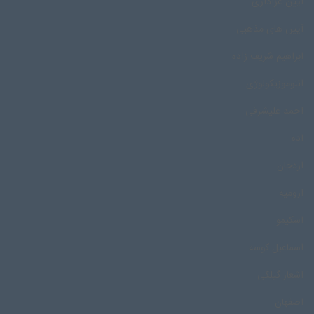
آیین عزاداری
آیین های مذهبی
ابراهیم شریف زاده
اتنوموزیکولوژی
احمد علیشرفی
اده
اردجان
ارومیه
اسکیمو
اسماعیل کوسه
اشعار گیلکی
اصفهان