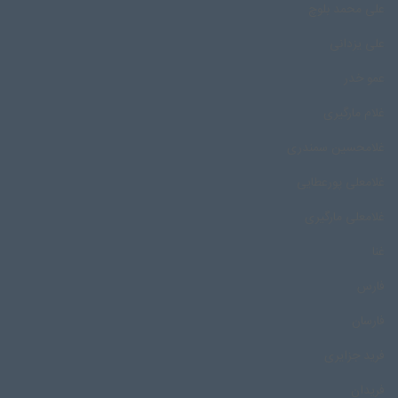
علی محمد بلوچ
علی یزدانی
عمو خدر
غلام مارگیری
غلامحسین سمندری
غلامعلی پورعطایی
غلامعلی مارگیری
غنا
فارس
فارسان
فرید جزایری
فریدان