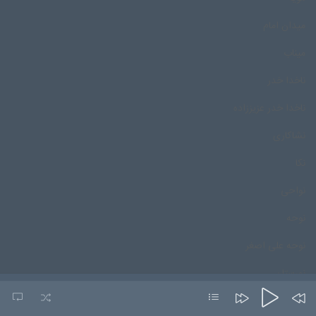
میدان امام
میناب
ناخدا خدر
ناخدا خدر عزیززاده
نشاکاری
نکا
نواحی
نوحه
نوحه علی اصغر
نورستان
نورمحمد درپور