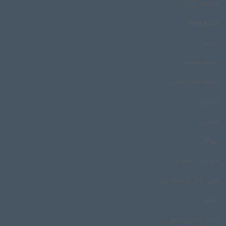
خدیجه نی‌زن
خدیجه‌خاله
خراسان
خلیفه شاه میر
خلیفه غلام مارگیری
خماری
خمیری
خواف
خورشید عاشوری
خون پاش و نغمه ریز
خیالی
خیام خوانی بوشهری