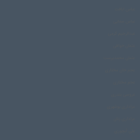
عباس ابافت
عباس سمایی
عبدالرحیم کرمی
عثمان خوافی
عثمان محمدپرست
عجم خان مختاری
عجم مختاری
عروسی بندری
عزاداری بوشهری
عزاداری زنان
علی آبچوری