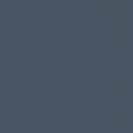
لالایی مادران افغانستان
لالایی هراتی
لالی
لرستان
لنگرود
لیبی
لیستکی کرمانجی
لیکو
لیلو
ماتوگروسو
مادر ظهیر