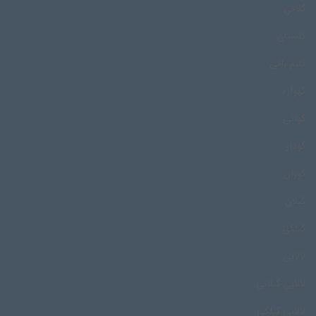
گلافی
گلستان
گلیم بافی
گهواره
گواتی
گودار
گوران
گیلان
گیلکی
لالایی
لالایی گیلانی
لالایی گیلکی