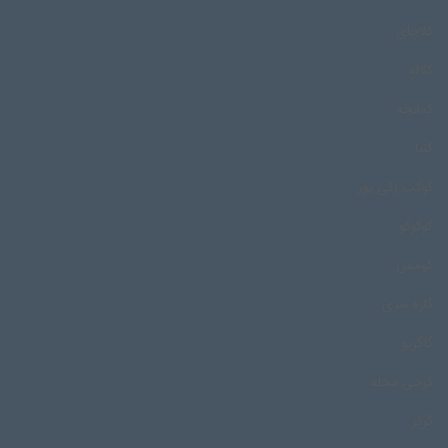
کلاچای
کلاله
کمانچه
کنیا
کوکب زکی پور
کوکوکو
کومش
گاره سری
گاگریو
گرجی محله
گرکز