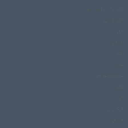
لالایی مادران افغانستان
لالایی هراتی
لالی
لرستان
لنگرود
لیبی
لیستکی کرمانجی
لیکو
لیلو
ماتوگروسو
مادر ظهیر