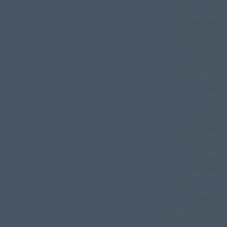
فریدون پوررضا
فه‌تاح پاشایی
فیروزآباد
قربانعلی قاسمی
قرقیز
قرقیزستان
قسمت خانی
قشقایی
قطب شمال
قنبر احمد
قنبر احمد راستگو