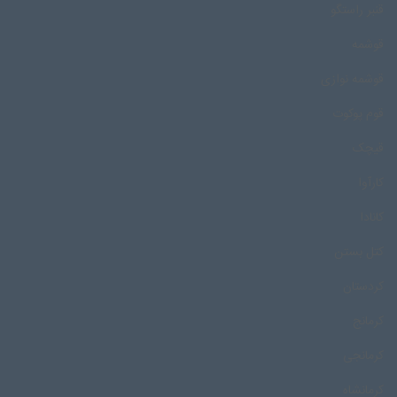
قنبر راستگو
قوشمه
قوشمه نوازی
قوم پوکوت
قیچک
کارآوا
کانادا
کتل بستن
کردستان
کرمانج
کرمانجی
کرمانشاه