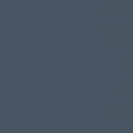
آیین عزاداری
آیین های مذهبی
ابراهیم شریف زاده
اتنوموزیکولوژی
احمد علیشرفی
اده
اردجان
ارومیه
اسکیمو
اسماعیل کوسه
اشعار گیلکی
اصفهان