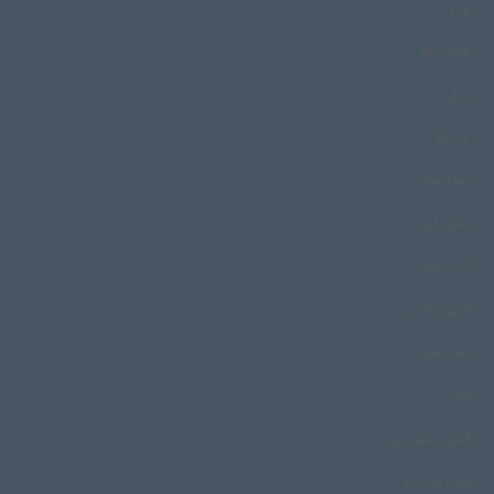
دوری
دوگون ها
دونلی
دی بلال
دینگه مارو
دینگومارو
ذکر خنجر
رادیو نواحی
رضوانشهر
رعنا
رقص بجنوردی
رقص بندری