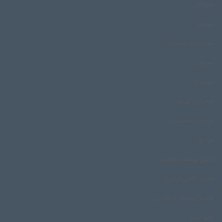
شمالگان
شوشتر
شیرمحمد اسپندار
شیروان
صبحدم
صحرای آفریقا
طریقت نقشبندیه
طوارق
عاشق یوسف اوهانس
عاشور گلدی گرکزی
عاشیق یوسف اوهانس
عامو خدر