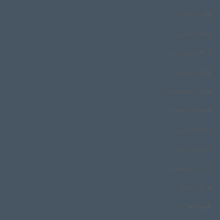
عباس ابافت
عباس سمایی
عبدالرحیم کرمی
عثمان خوافی
عثمان محمدپرست
عجم خان مختاری
عجم مختاری
عروسی بندری
عزاداری بوشهری
عزاداری زنان
علی آبچوری