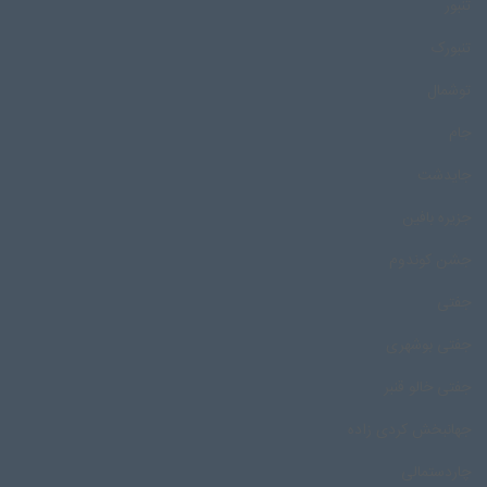
تنبور
تنبورک
توشمال
جام
جایدشت
جزیره بافین
جشن کوندوم
جفتی
جفتی بوشهری
جفتی خالو قنبر
جهانبخش کردی زاده
چاردستمالی