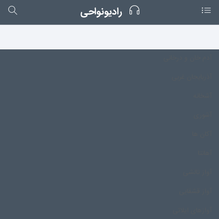
رادیونواحی
آدم خان و درخانی
آذربایجان غربی
آشخانه
آشوری
آکان ها
آهانتا
آواز تالشی
آواز قشقایی
آوازهای ایلاتی