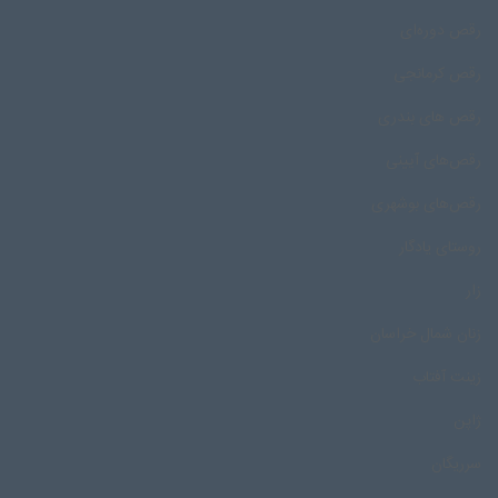
رقص دوره‌ای
رقص کرمانجی
رقص های بندری
رقص‌های آیینی
رقص‌های بوشهری
روستای یادگار
زار
زنان شمال خراسان
زینت آفتاب
ژاپن
سرریگان