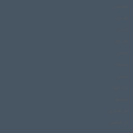
افغانستان
الله مزار
انار دره
اهل حق
اورامان
اورامانات
اورامی
اوغاز کهنه
ایرانشهر
ایل بختیاری
ایل قشقایی