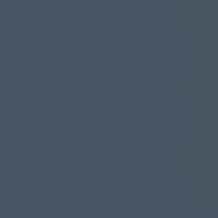
خیام‌خوانی
خیامی
داگومبا
دالاهو
داود نکیسا
دایره
دمام
دمویر نازنین
ده چشمه
دهل
دوتار