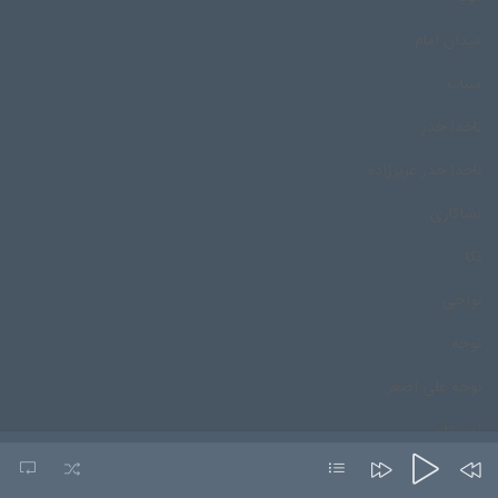
میدان امام
میناب
ناخدا خدر
ناخدا خدر عزیززاده
نشاکاری
نکا
نواحی
نوحه
نوحه علی اصغر
نورستان
نورمحمد درپور