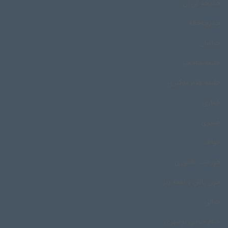
خدیجه نی‌زن
خدیجه‌خاله
خراسان
خلیفه شاه میر
خلیفه غلام مارگیری
خماری
خمیری
خواف
خورشید عاشوری
خون پاش و نغمه ریز
خیالی
خیام خوانی بوشهری