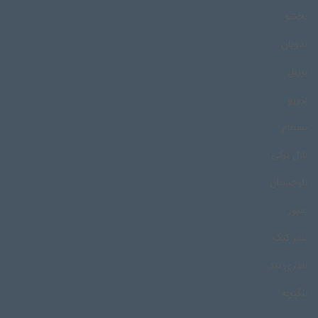
بخشو
بدویان
برزیل
برورو
بسطام
بلال ترکی
بلوچستان
بمپور
بندر کنگ
بندری تند
بنگیچه