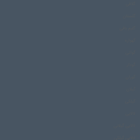
گلافی
گلستان
گلیم بافی
گهواره
گواتی
گودار
گوران
گیلان
گیلکی
لالایی
لالایی گیلانی
لالایی گیلکی