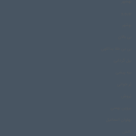
بهشهر
بورورو
بوشهر
بی بالان
بی بی طلا یداللهی
بیل گردانی
بیه پیشی
پُر خوانی
پُروش
پروین بهمنی
پهلوان اسماعیل
تالش