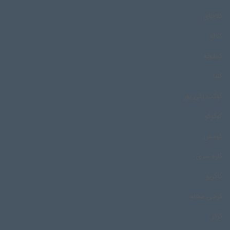
کلاچای
کلاله
کمانچه
کنیا
کوکب زکی پور
کوکوکو
کومش
گاره سری
گاگریو
گرجی محله
گرکز