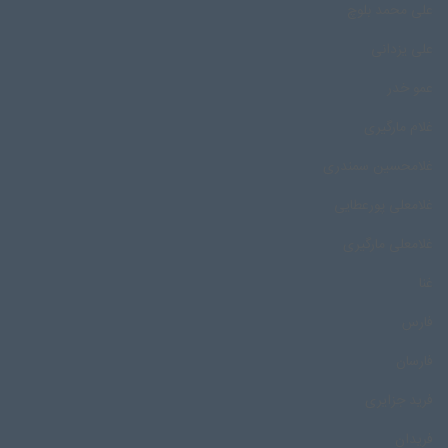
علی محمد بلوچ
علی یزدانی
عمو خدر
غلام مارگیری
غلامحسین سمندری
غلامعلی پورعطایی
غلامعلی مارگیری
غنا
فارس
فارسان
فرید جزایری
فریدان