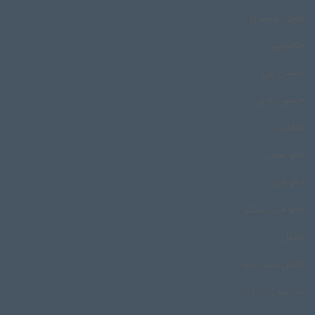
چوپی بوشهری
حاجیونی
حسین ببی
حسین به بی
حنابندان
خالو عباس
خالو قنبر
خالو قنبر راستگو
خانگل
خانگل مصر زاده
خدیجه رزداری