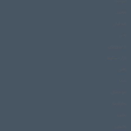
اینوئیت
باباحیدر
بابه قران
باخرز
باراندوزچای
بازار مسگرها
بافین
بامایا
بانو خانگل
بجارکارساز
بجنورد
بختیاری