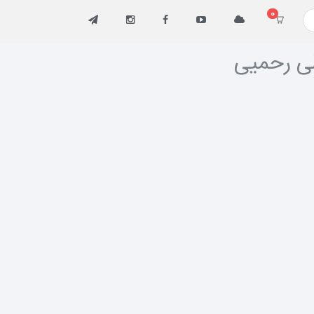
0
ی رحمیی