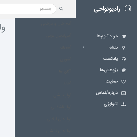
رادیونواحی
آدم خان و درخانی
ول
آذربایجان غربی
خرید آلبوم‌ها
نقشه‌
آشخانه
پادکست
آشوری
پژوهش‌ها
آکان ها
حمایت
آهانتا
درباره/تماس
آواز تالشی
آنتولوژی
آواز قشقایی
آوازهای ایلاتی
آوازهای تالشی