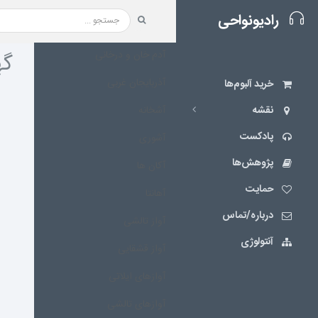
رادیونواحی
آدم خان و درخانی
گه
آذربایجان غربی
خرید آلبوم‌ها
نقشه‌
آشخانه
پادکست
آشوری
پژوهش‌ها
آکان ها
حمایت
آهانتا
درباره/تماس
آواز تالشی
آنتولوژی
آواز قشقایی
آوازهای ایلاتی
آوازهای تالشی