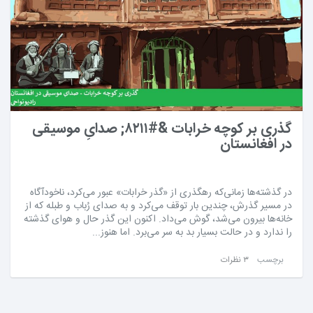
گذری بر کوچه خرابات &#۸۲۱۱; صدایِ موسیقی
در افغانستان
در گذشته‌ها زمانی‌که رهگذری از «گذر خرابات» عبور می‌کرد، ناخودآگاه
در مسیر گذرش، چندین بار توقف می‌کرد و به صدای رُباب و طبله که از
خانه‌ها بیرون می‌شد، گوش می‌داد. اکنون این گذر حال و هوای گذشته
را ندارد و در حالت بسیار بد به سر می‌برد. اما هنوز...
برچسب
۳ نظرات