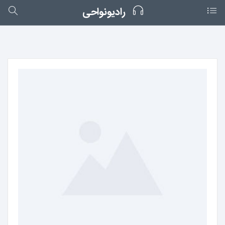
رادیونواحی