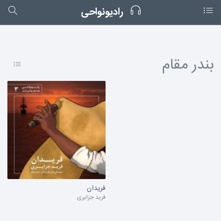
رادیونواحی
بندر مقام
فریدان
فرید جزایری