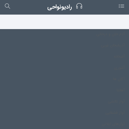
رادیونواحی
آدم خان و درخانی
آذربایجان غربی
آشخانه
آشوری
آکان ها
آهانتا
آواز تالشی
آواز قشقایی
آوازهای ایلاتی