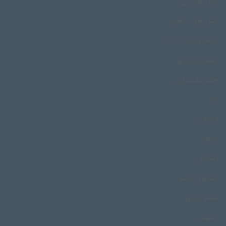
آیین عزاداری
آیین های مذهبی
ابراهیم شریف زاده
اتنوموزیکولوژی
احمد علیشرفی
اده
اردجان
ارومیه
اسکیمو
اسماعیل کوسه
اشعار گیلکی
اصفهان