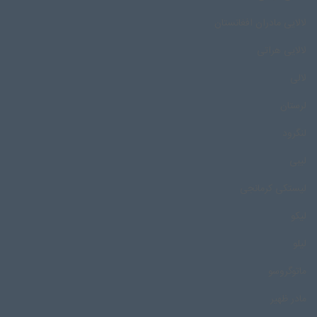
لالایی مادران افغانستان
لالایی هراتی
لالی
لرستان
لنگرود
لیبی
لیستکی کرمانجی
لیکو
لیلو
ماتوگروسو
مادر ظهیر