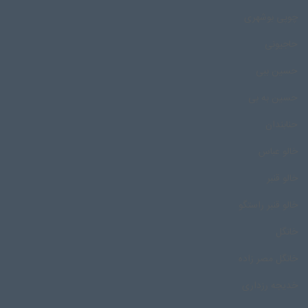
چوپی بوشهری
حاجیونی
حسین ببی
حسین به بی
حنابندان
خالو عباس
خالو قنبر
خالو قنبر راستگو
خانگل
خانگل مصر زاده
خدیجه رزداری