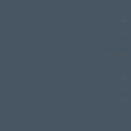
کلاچای
کلاله
کمانچه
کنیا
کوکب زکی پور
کوکوکو
کومش
گاره سری
گاگریو
گرجی محله
گرکز