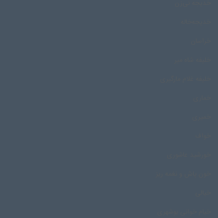
خدیجه نی‌زن
خدیجه‌خاله
خراسان
خلیفه شاه میر
خلیفه غلام مارگیری
خماری
خمیری
خواف
خورشید عاشوری
خون پاش و نغمه ریز
خیالی
خیام خوانی بوشهری