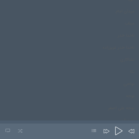
میدان امام
میناب
ناخدا خدر
ناخدا خدر عزیززاده
نشاکاری
نکا
نواحی
نوحه
نوحه علی اصغر
نورستان
نورمحمد درپور