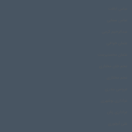
عباس ابافت
عباس سمایی
عبدالرحیم کرمی
عثمان خوافی
عثمان محمدپرست
عجم خان مختاری
عجم مختاری
عروسی بندری
عزاداری بوشهری
عزاداری زنان
علی آبچوری