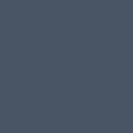
خیام‌خوانی
خیامی
داگومبا
دالاهو
داود نکیسا
دایره
دمام
دمویر نازنین
ده چشمه
دهل
دوتار