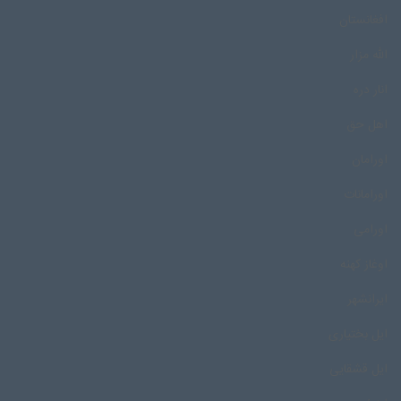
افغانستان
الله مزار
انار دره
اهل حق
اورامان
اورامانات
اورامی
اوغاز کهنه
ایرانشهر
ایل بختیاری
ایل قشقایی