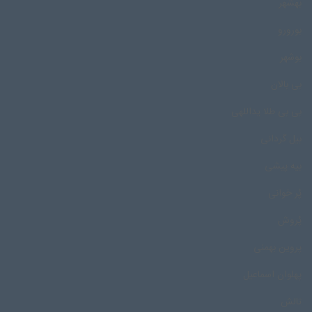
بهشهر
بورورو
بوشهر
بی بالان
بی بی طلا یداللهی
بیل گردانی
بیه پیشی
پُر خوانی
پُروش
پروین بهمنی
پهلوان اسماعیل
تالش