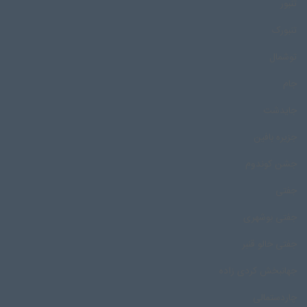
تنبور
تنبورک
توشمال
جام
جایدشت
جزیره بافین
جشن کوندوم
جفتی
جفتی بوشهری
جفتی خالو قنبر
جهانبخش کردی زاده
چاردستمالی