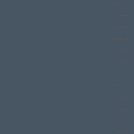
قنبر راستگو
قوشمه
قوشمه نوازی
قوم پوکوت
قیچک
کارآوا
کانادا
کتل بستن
کردستان
کرمانج
کرمانجی
کرمانشاه