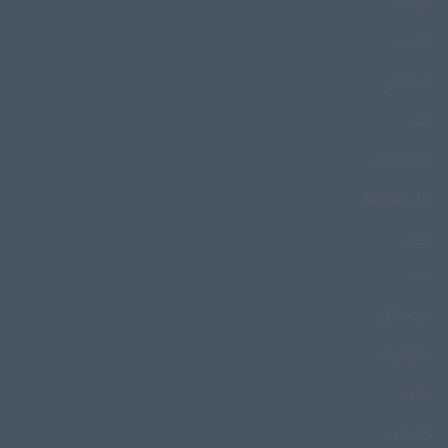
اینوئیت
باباحیدر
بابه قران
باخرز
باراندوزچای
بازار مسگرها
بافین
بامایا
بانو خانگل
بجارکارساز
بجنورد
بختیاری