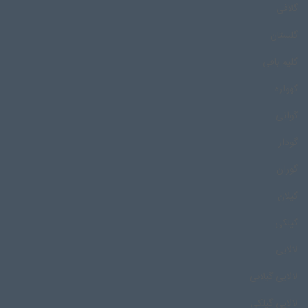
گلافی
گلستان
گلیم بافی
گهواره
گواتی
گودار
گوران
گیلان
گیلکی
لالایی
لالایی گیلانی
لالایی گیلکی