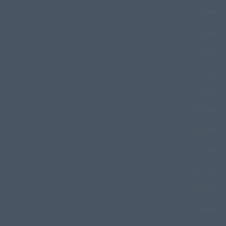
بخشو
بدویان
برزیل
برورو
بسطام
بلال ترکی
بلوچستان
بمپور
بندر کنگ
بندری تند
بنگیچه