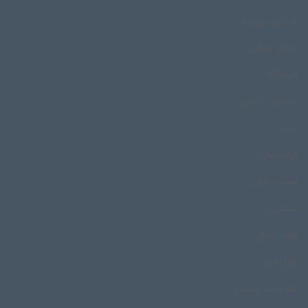
فریدون پوررضا
فه‌تاح پاشایی
فیروزآباد
قربانعلی قاسمی
قرقیز
قرقیزستان
قسمت خانی
قشقایی
قطب شمال
قنبر احمد
قنبر احمد راستگو