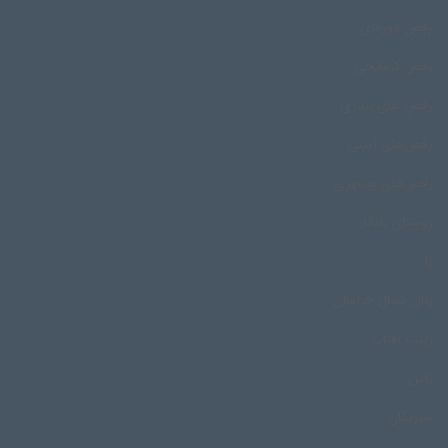
رقص دوره‌ای
رقص کرمانجی
رقص های بندری
رقص‌های آیینی
رقص‌های بوشهری
روستای یادگار
زار
زنان شمال خراسان
زینت آفتاب
ژاپن
سرریگان