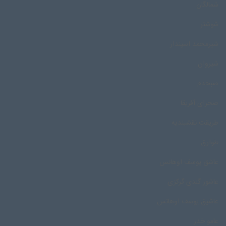
شمالگان
شوشتر
شیرمحمد اسپندار
شیروان
صبحدم
صحرای آفریقا
طریقت نقشبندیه
طوارق
عاشق یوسف اوهانس
عاشور گلدی گرکزی
عاشیق یوسف اوهانس
عامو خدر