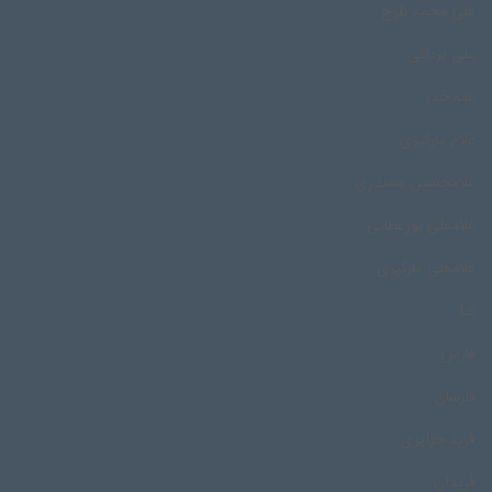
علی محمد بلوچ
علی یزدانی
عمو خدر
غلام مارگیری
غلامحسین سمندری
غلامعلی پورعطایی
غلامعلی مارگیری
غنا
فارس
فارسان
فرید جزایری
فریدان