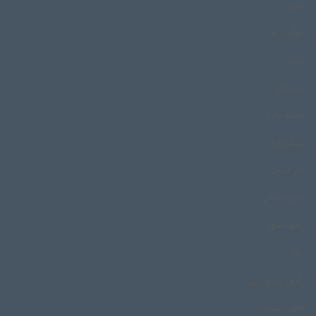
دوری
دوگون ها
دونلی
دی بلال
دینگه مارو
دینگومارو
ذکر خنجر
رادیو نواحی
رضوانشهر
رعنا
رقص بجنوردی
رقص بندری