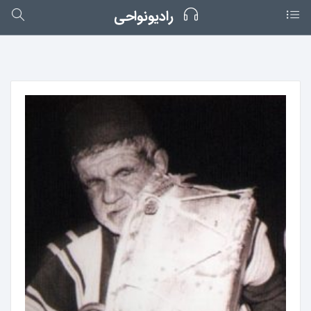
رادیونواحی