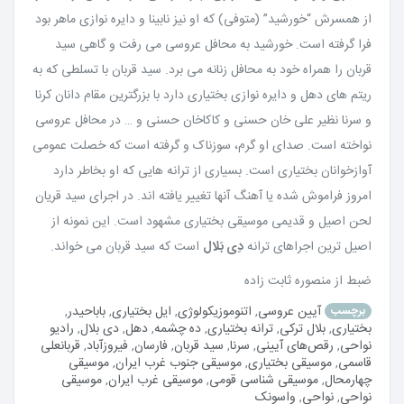
از همسرش “خورشید” (متوفی) که او نیز نابینا و دایره نوازی ماهر بود
فرا گرفته است. خورشید به محافل عروسی می رفت و گاهی سید
قربان را همراه خود به محافل زنانه می برد. سید قربان با تسلطی که به
ریتم های دهل و دایره نوازی بختیاری دارد با بزرگترین مقام دانان کرنا
و سرنا نظیر علی خان حسنی و کاکاخان حسنی و … در محافل عروسی
نواخته است. صدای او گرم، سوزناک و گرفته است که خصلت عمومی
آوازخوانان بختیاری است. بسیاری از ترانه هایی که او بخاطر دارد
امروز فراموش شده یا آهنگ آنها تغییر یافته اند. در اجرای سید قریان
لحن اصیل و قدیمی موسیقی بختیاری مشهود است. این نمونه از
اصیل ترین اجراهای ترانه
دِی بَلال
است که سید قربان می خواند.
ضبط از منصوره ثابت زاده
آیین عروسی
,
اتنوموزیکولوژی
,
ایل بختیاری
,
باباحیدر
,
برچسب
بختیاری
,
بلال ترکی
,
ترانه بختیاری
,
ده چشمه
,
دهل
,
دی بلال
,
رادیو
نواحی
,
رقص‌های آیینی
,
سرنا
,
سید قربان
,
فارسان
,
فیروزآباد
,
قربانعلی
قاسمی
,
موسیقی بختیاری
,
موسیقی جنوب غرب ایران
,
موسیقی
چهارمحال
,
موسیقی شناسی قومی
,
موسیقی غرب ایران
,
موسیقی
نواحی
,
نواحی
,
واسونک