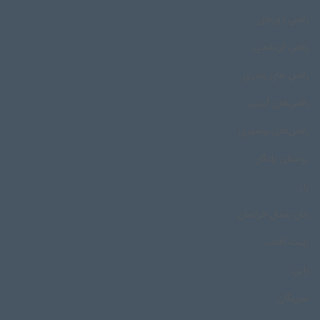
رقص دوره‌ای
رقص کرمانجی
رقص های بندری
رقص‌های آیینی
رقص‌های بوشهری
روستای یادگار
زار
زنان شمال خراسان
زینت آفتاب
ژاپن
سرریگان