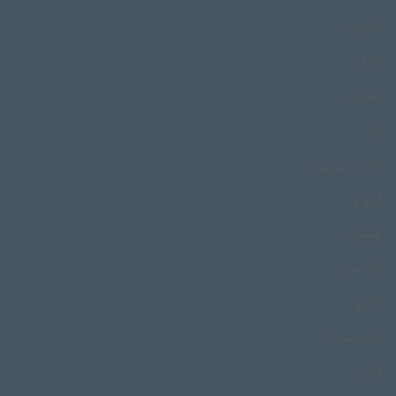
کلاچای
کلاله
کمانچه
کنیا
کوکب زکی پور
کوکوکو
کومش
گاره سری
گاگریو
گرجی محله
گرکز