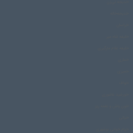
خدیجه نی‌زن
خدیجه‌خاله
خراسان
خلیفه شاه میر
خلیفه غلام مارگیری
خماری
خمیری
خواف
خورشید عاشوری
خون پاش و نغمه ریز
خیالی
خیام خوانی بوشهری