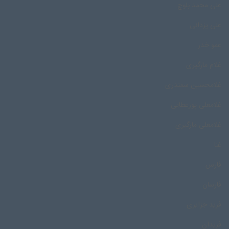
علی محمد بلوچ
علی یزدانی
عمو خدر
غلام مارگیری
غلامحسین سمندری
غلامعلی پورعطایی
غلامعلی مارگیری
غنا
فارس
فارسان
فرید جزایری
فریدان