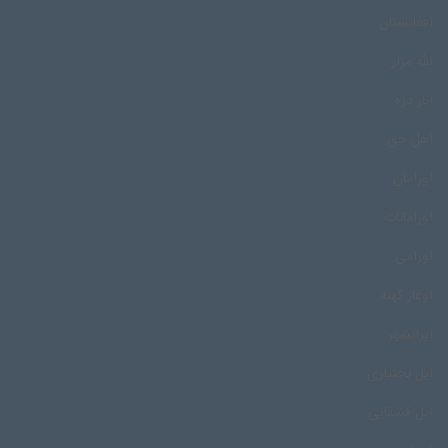
افغانستان
الله مزار
انار دره
اهل حق
اورامان
اورامانات
اورامی
اوغاز کهنه
ایرانشهر
ایل بختیاری
ایل قشقایی