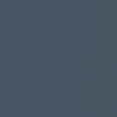
تنبور
تنبورک
توشمال
جام
جایدشت
جزیره بافین
جشن کوندوم
جفتی
جفتی بوشهری
جفتی خالو قنبر
جهانبخش کردی زاده
چاردستمالی