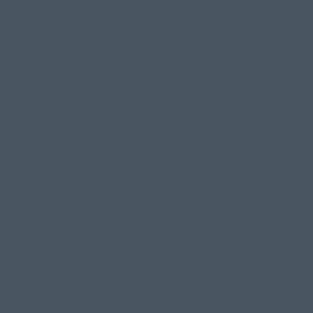
شمالگان
شوشتر
شیرمحمد اسپندار
شیروان
صبحدم
صحرای آفریقا
طریقت نقشبندیه
طوارق
عاشق یوسف اوهانس
عاشور گلدی گرکزی
عاشیق یوسف اوهانس
عامو خدر