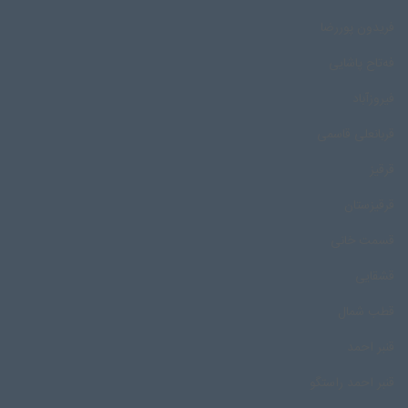
فریدون پوررضا
فه‌تاح پاشایی
فیروزآباد
قربانعلی قاسمی
قرقیز
قرقیزستان
قسمت خانی
قشقایی
قطب شمال
قنبر احمد
قنبر احمد راستگو