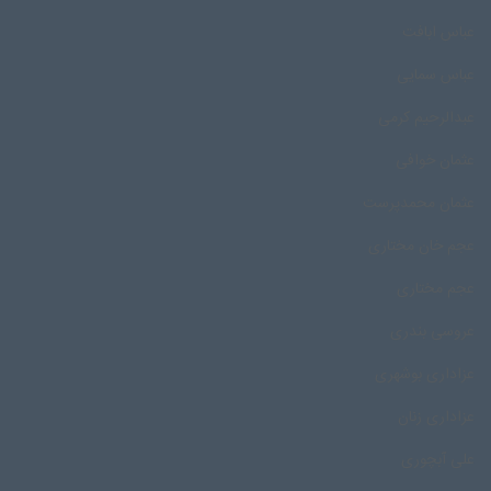
عباس ابافت
عباس سمایی
عبدالرحیم کرمی
عثمان خوافی
عثمان محمدپرست
عجم خان مختاری
عجم مختاری
عروسی بندری
عزاداری بوشهری
عزاداری زنان
علی آبچوری