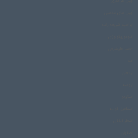
آیین عزاداری
آیین های مذهبی
ابراهیم شریف زاده
اتنوموزیکولوژی
احمد علیشرفی
اده
اردجان
ارومیه
اسکیمو
اسماعیل کوسه
اشعار گیلکی
اصفهان