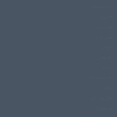
چوپی بوشهری
حاجیونی
حسین ببی
حسین به بی
حنابندان
خالو عباس
خالو قنبر
خالو قنبر راستگو
خانگل
خانگل مصر زاده
خدیجه رزداری