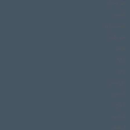
قنبر راستگو
قوشمه
قوشمه نوازی
قوم پوکوت
قیچک
کارآوا
کانادا
کتل بستن
کردستان
کرمانج
کرمانجی
کرمانشاه