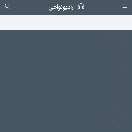
رادیونواحی
آدم خان و درخانی
آذربایجان غربی
آشخانه
آشوری
آکان ها
آهانتا
آواز تالشی
آواز قشقایی
آوازهای ایلاتی