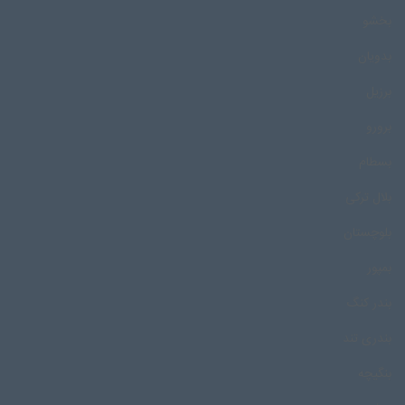
بخشو
بدویان
برزیل
برورو
بسطام
بلال ترکی
بلوچستان
بمپور
بندر کنگ
بندری تند
بنگیچه