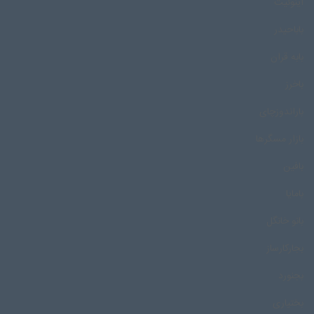
اینوئیت
باباحیدر
بابه قران
باخرز
باراندوزچای
بازار مسگرها
بافین
بامایا
بانو خانگل
بجارکارساز
بجنورد
بختیاری