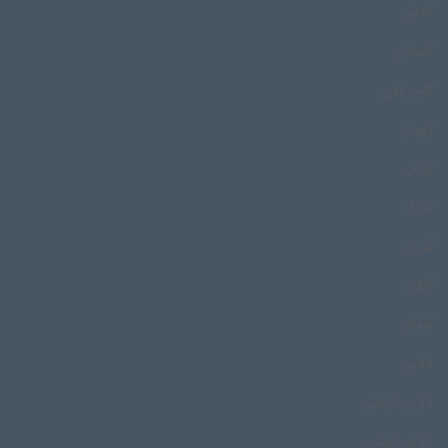
گلافی
گلستان
گلیم بافی
گهواره
گواتی
گودار
گوران
گیلان
گیلکی
لالایی
لالایی گیلانی
لالایی گیلکی