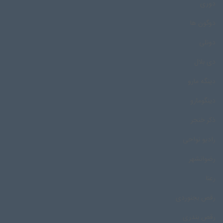
دوری
دوگون ها
دونلی
دی بلال
دینگه مارو
دینگومارو
ذکر خنجر
رادیو نواحی
رضوانشهر
رعنا
رقص بجنوردی
رقص بندری