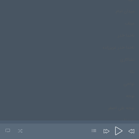
میدان امام
میناب
ناخدا خدر
ناخدا خدر عزیززاده
نشاکاری
نکا
نواحی
نوحه
نوحه علی اصغر
نورستان
نورمحمد درپور