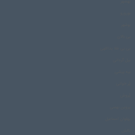
بهشهر
بورورو
بوشهر
بی بالان
بی بی طلا یداللهی
بیل گردانی
بیه پیشی
پُر خوانی
پُروش
پروین بهمنی
پهلوان اسماعیل
تالش