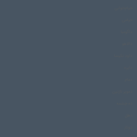
خیام‌خوانی
خیامی
داگومبا
دالاهو
داود نکیسا
دایره
دمام
دمویر نازنین
ده چشمه
دهل
دوتار