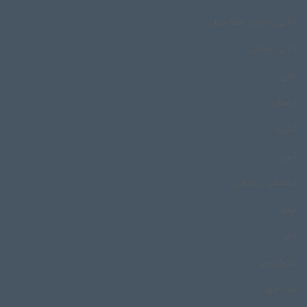
لالایی مادران افغانستان
لالایی هراتی
لالی
لرستان
لنگرود
لیبی
لیستکی کرمانجی
لیکو
لیلو
ماتوگروسو
مادر ظهیر