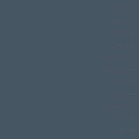
عباس ابافت
عباس سمایی
عبدالرحیم کرمی
عثمان خوافی
عثمان محمدپرست
عجم خان مختاری
عجم مختاری
عروسی بندری
عزاداری بوشهری
عزاداری زنان
علی آبچوری