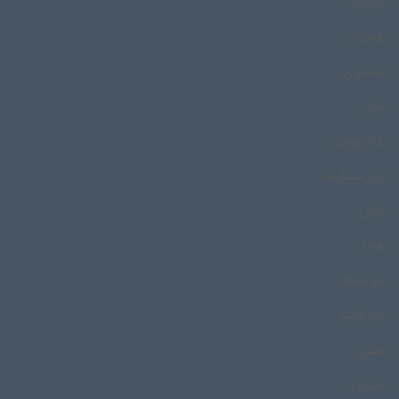
اینوئیت
باباحیدر
بابه قران
باخرز
باراندوزچای
بازار مسگرها
بافین
بامایا
بانو خانگل
بجارکارساز
بجنورد
بختیاری