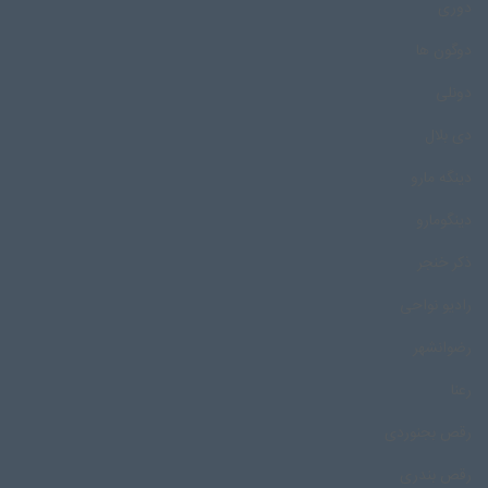
دوری
دوگون ها
دونلی
دی بلال
دینگه مارو
دینگومارو
ذکر خنجر
رادیو نواحی
رضوانشهر
رعنا
رقص بجنوردی
رقص بندری