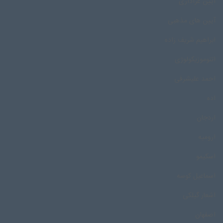
آیین عزاداری
آیین های مذهبی
ابراهیم شریف زاده
اتنوموزیکولوژی
احمد علیشرفی
اده
اردجان
ارومیه
اسکیمو
اسماعیل کوسه
اشعار گیلکی
اصفهان