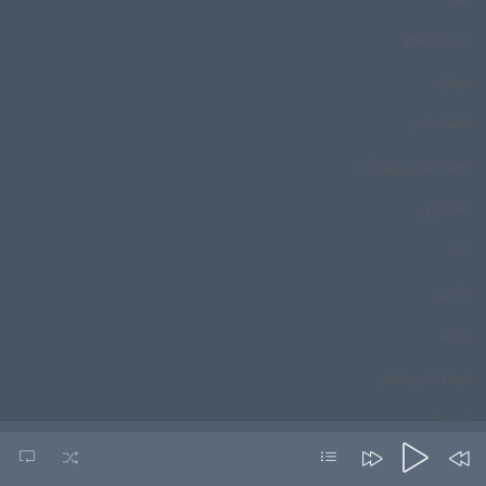
میدان امام
میناب
ناخدا خدر
ناخدا خدر عزیززاده
نشاکاری
نکا
نواحی
نوحه
نوحه علی اصغر
نورستان
نورمحمد درپور