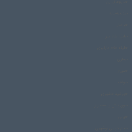
خدیجه نی‌زن
خدیجه‌خاله
خراسان
خلیفه شاه میر
خلیفه غلام مارگیری
خماری
خمیری
خواف
خورشید عاشوری
خون پاش و نغمه ریز
خیالی
خیام خوانی بوشهری