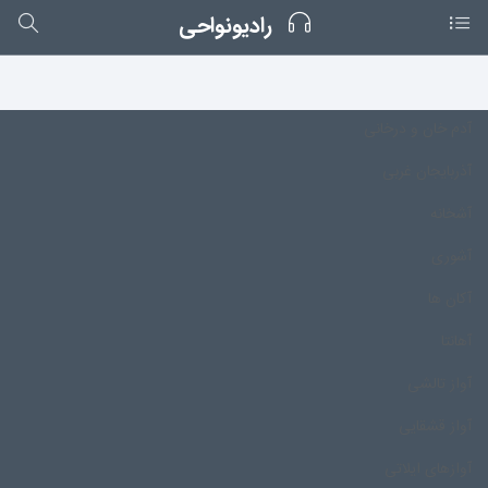
رادیونواحی
آدم خان و درخانی
آذربایجان غربی
آشخانه
آشوری
آکان ها
آهانتا
آواز تالشی
آواز قشقایی
آوازهای ایلاتی