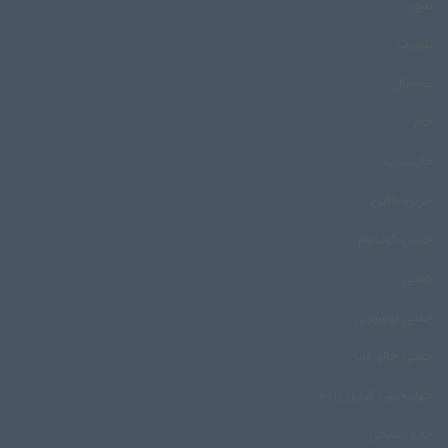
تنبور
تنبورک
توشمال
جام
جایدشت
جزیره بافین
جشن کوندوم
جفتی
جفتی بوشهری
جفتی خالو قنبر
جهانبخش کردی زاده
چاردستمالی