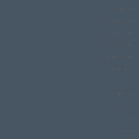
رقص دوره‌ای
رقص کرمانجی
رقص های بندری
رقص‌های آیینی
رقص‌های بوشهری
روستای یادگار
زار
زنان شمال خراسان
زینت آفتاب
ژاپن
سرریگان