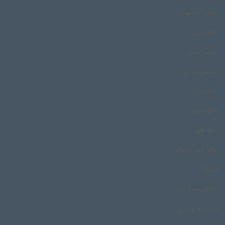
چوپی بوشهری
حاجیونی
حسین ببی
حسین به بی
حنابندان
خالو عباس
خالو قنبر
خالو قنبر راستگو
خانگل
خانگل مصر زاده
خدیجه رزداری