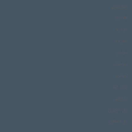
افغانستان
الله مزار
انار دره
اهل حق
اورامان
اورامانات
اورامی
اوغاز کهنه
ایرانشهر
ایل بختیاری
ایل قشقایی