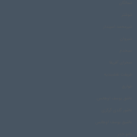
شمالگان
شوشتر
شیرمحمد اسپندار
شیروان
صبحدم
صحرای آفریقا
طریقت نقشبندیه
طوارق
عاشق یوسف اوهانس
عاشور گلدی گرکزی
عاشیق یوسف اوهانس
عامو خدر