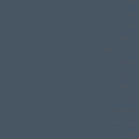
بهشهر
بورورو
بوشهر
بی بالان
بی بی طلا یداللهی
بیل گردانی
بیه پیشی
پُر خوانی
پُروش
پروین بهمنی
پهلوان اسماعیل
تالش