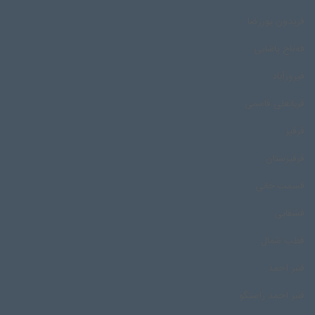
فریدون پوررضا
فه‌تاح پاشایی
فیروزآباد
قربانعلی قاسمی
قرقیز
قرقیزستان
قسمت خانی
قشقایی
قطب شمال
قنبر احمد
قنبر احمد راستگو