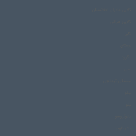
لالایی مادران افغانستان
لالایی هراتی
لالی
لرستان
لنگرود
لیبی
لیستکی کرمانجی
لیکو
لیلو
ماتوگروسو
مادر ظهیر