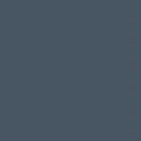
بخشو
بدویان
برزیل
برورو
بسطام
بلال ترکی
بلوچستان
بمپور
بندر کنگ
بندری تند
بنگیچه