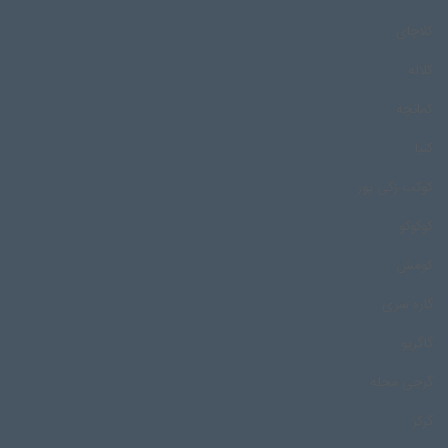
کلاچای
کلاله
کمانچه
کنیا
کوکب زکی پور
کوکوکو
کومش
گاره سری
گاگریو
گرجی محله
گرکز