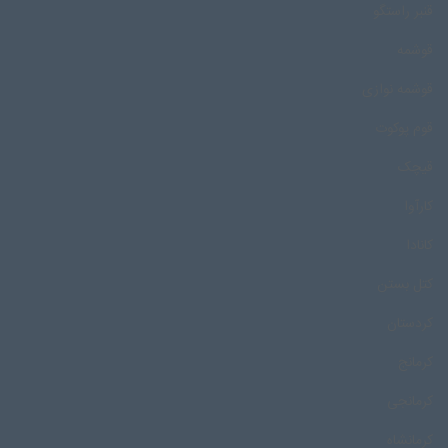
قنبر راستگو
قوشمه
قوشمه نوازی
قوم پوکوت
قیچک
کارآوا
کانادا
کتل بستن
کردستان
کرمانج
کرمانجی
کرمانشاه