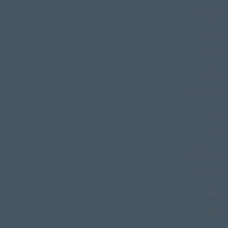
خیام‌خوانی
خیامی
داگومبا
دالاهو
داود نکیسا
دایره
دمام
دمویر نازنین
ده چشمه
دهل
دوتار