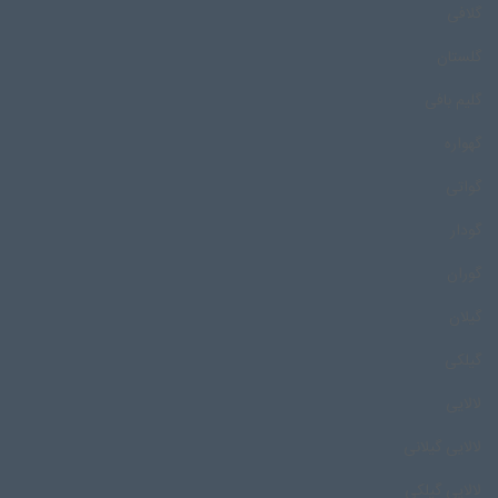
گلافی
گلستان
گلیم بافی
گهواره
گواتی
گودار
گوران
گیلان
گیلکی
لالایی
لالایی گیلانی
لالایی گیلکی