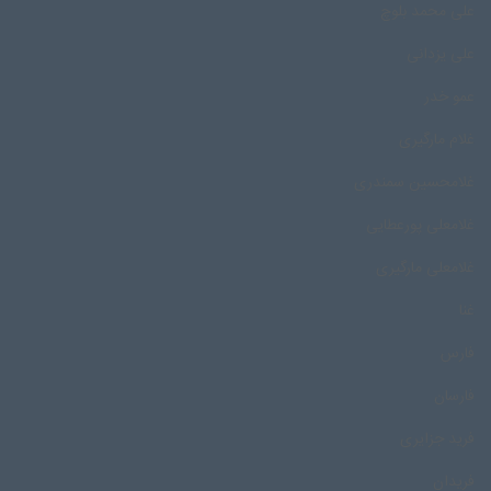
علی محمد بلوچ
علی یزدانی
عمو خدر
غلام مارگیری
غلامحسین سمندری
غلامعلی پورعطایی
غلامعلی مارگیری
غنا
فارس
فارسان
فرید جزایری
فریدان