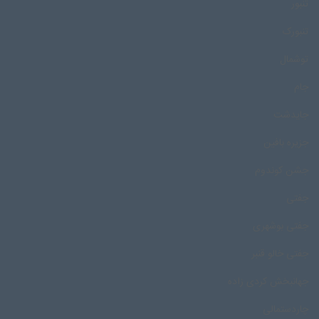
تنبور
تنبورک
توشمال
جام
جایدشت
جزیره بافین
جشن کوندوم
جفتی
جفتی بوشهری
جفتی خالو قنبر
جهانبخش کردی زاده
چاردستمالی