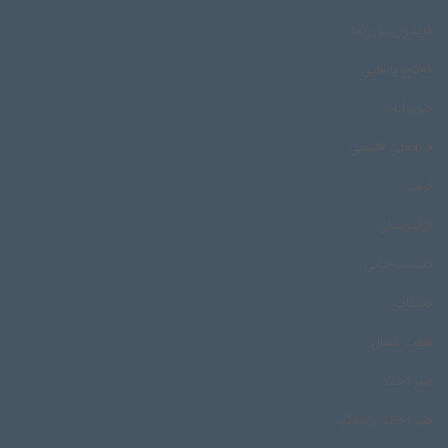
فریدون پوررضا
فه‌تاح پاشایی
فیروزآباد
قربانعلی قاسمی
قرقیز
قرقیزستان
قسمت خانی
قشقایی
قطب شمال
قنبر احمد
قنبر احمد راستگو