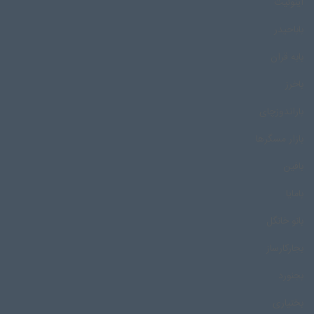
اینوئیت
باباحیدر
بابه قران
باخرز
باراندوزچای
بازار مسگرها
بافین
بامایا
بانو خانگل
بجارکارساز
بجنورد
بختیاری