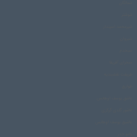
شمالگان
شوشتر
شیرمحمد اسپندار
شیروان
صبحدم
صحرای آفریقا
طریقت نقشبندیه
طوارق
عاشق یوسف اوهانس
عاشور گلدی گرکزی
عاشیق یوسف اوهانس
عامو خدر