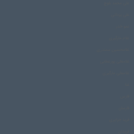
علی محمد بلوچ
علی یزدانی
عمو خدر
غلام مارگیری
غلامحسین سمندری
غلامعلی پورعطایی
غلامعلی مارگیری
غنا
فارس
فارسان
فرید جزایری
فریدان