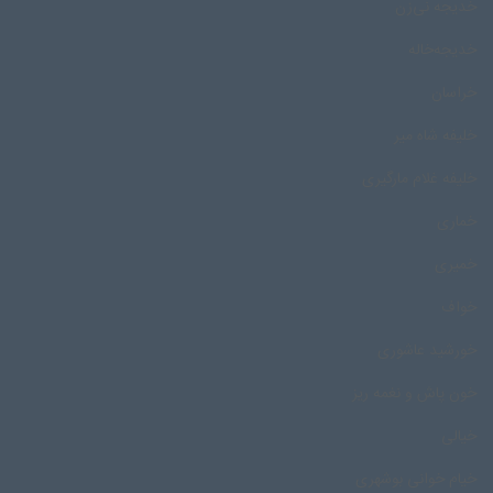
خدیجه نی‌زن
خدیجه‌خاله
خراسان
خلیفه شاه میر
خلیفه غلام مارگیری
خماری
خمیری
خواف
خورشید عاشوری
خون پاش و نغمه ریز
خیالی
خیام خوانی بوشهری