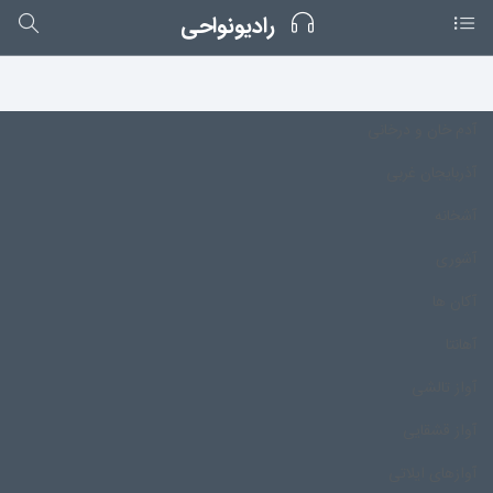
رادیونواحی
آدم خان و درخانی
آذربایجان غربی
آشخانه
آشوری
آکان ها
آهانتا
آواز تالشی
آواز قشقایی
آوازهای ایلاتی