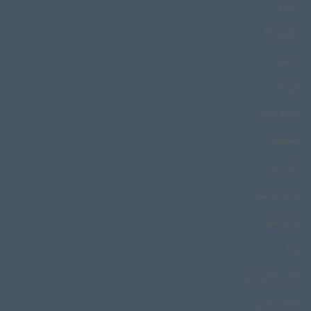
دوری
دوگون ها
دونلی
دی بلال
دینگه مارو
دینگومارو
ذکر خنجر
رادیو نواحی
رضوانشهر
رعنا
رقص بجنوردی
رقص بندری