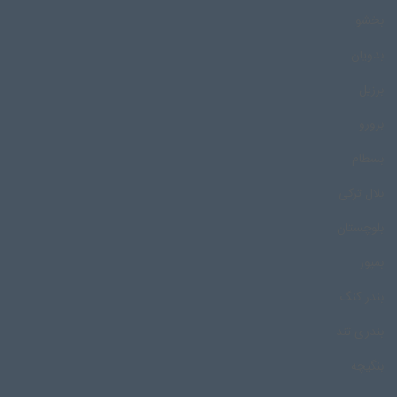
بخشو
بدویان
برزیل
برورو
بسطام
بلال ترکی
بلوچستان
بمپور
بندر کنگ
بندری تند
بنگیچه