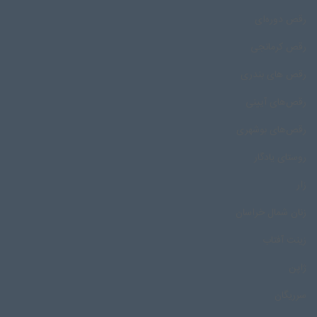
رقص دوره‌ای
رقص کرمانجی
رقص های بندری
رقص‌های آیینی
رقص‌های بوشهری
روستای یادگار
زار
زنان شمال خراسان
زینت آفتاب
ژاپن
سرریگان