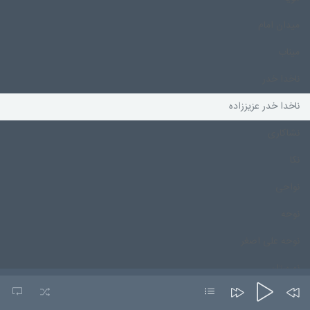
میدان امام
میناب
ناخدا خدر
ناخدا خدر عزیززاده
نشاکاری
نکا
نواحی
نوحه
نوحه علی اصغر
نورستان
نورمحمد درپور