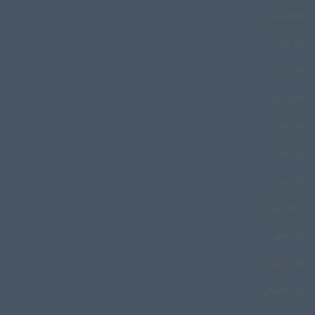
افغانستان
الله مزار
انار دره
اهل حق
اورامان
اورامانات
اورامی
اوغاز کهنه
ایرانشهر
ایل بختیاری
ایل قشقایی