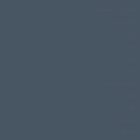
لالایی مادران افغانستان
لالایی هراتی
لالی
لرستان
لنگرود
لیبی
لیستکی کرمانجی
لیکو
لیلو
ماتوگروسو
مادر ظهیر