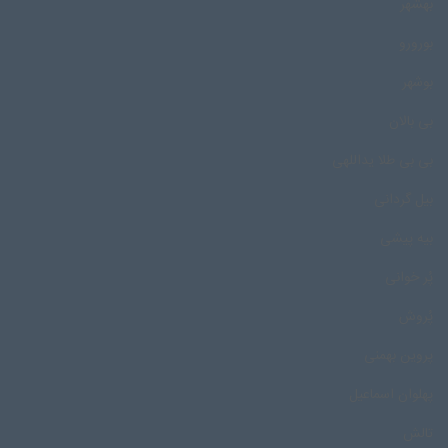
بهشهر
بورورو
بوشهر
بی بالان
بی بی طلا یداللهی
بیل گردانی
بیه پیشی
پُر خوانی
پُروش
پروین بهمنی
پهلوان اسماعیل
تالش