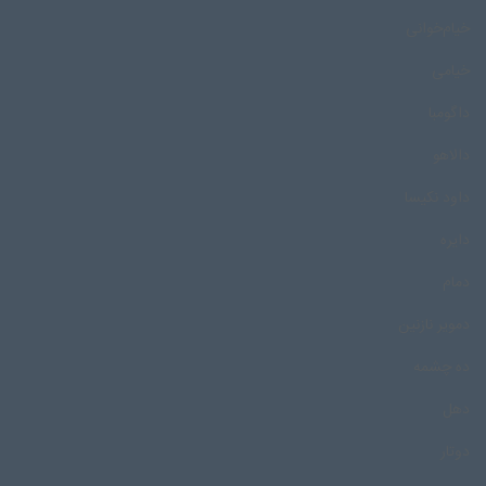
خیام‌خوانی
خیامی
داگومبا
دالاهو
داود نکیسا
دایره
دمام
دمویر نازنین
ده چشمه
دهل
دوتار