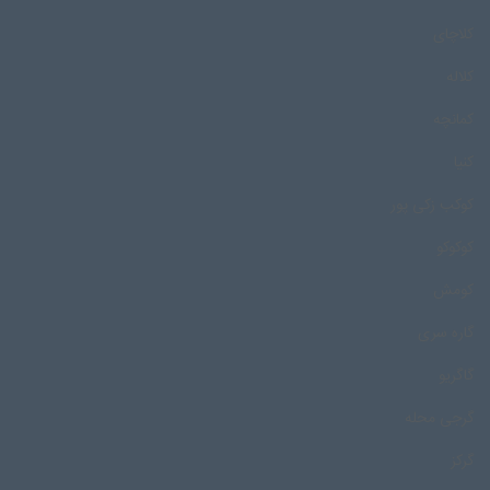
کلاچای
کلاله
کمانچه
کنیا
کوکب زکی پور
کوکوکو
کومش
گاره سری
گاگریو
گرجی محله
گرکز