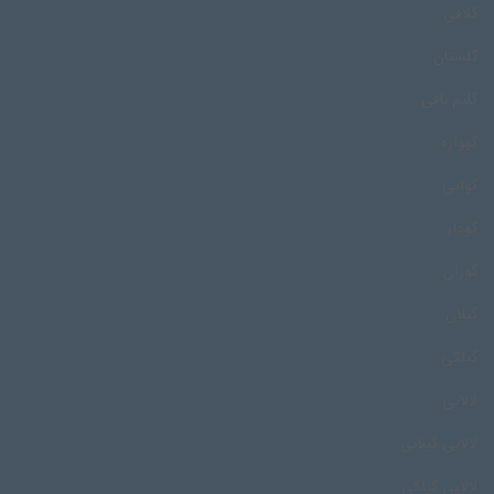
گلافی
گلستان
گلیم بافی
گهواره
گواتی
گودار
گوران
گیلان
گیلکی
لالایی
لالایی گیلانی
لالایی گیلکی