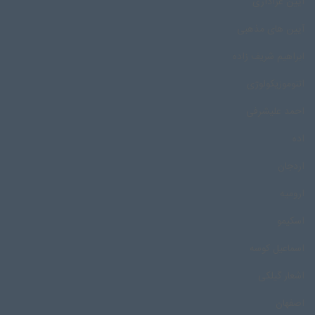
آیین عزاداری
آیین های مذهبی
ابراهیم شریف زاده
اتنوموزیکولوژی
احمد علیشرفی
اده
اردجان
ارومیه
اسکیمو
اسماعیل کوسه
اشعار گیلکی
اصفهان