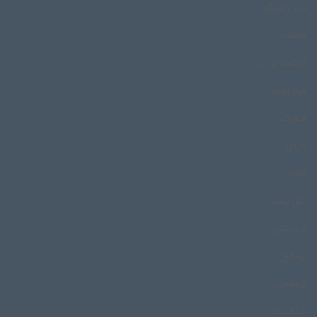
قنبر راستگو
قوشمه
قوشمه نوازی
قوم پوکوت
قیچک
کارآوا
کانادا
کتل بستن
کردستان
کرمانج
کرمانجی
کرمانشاه