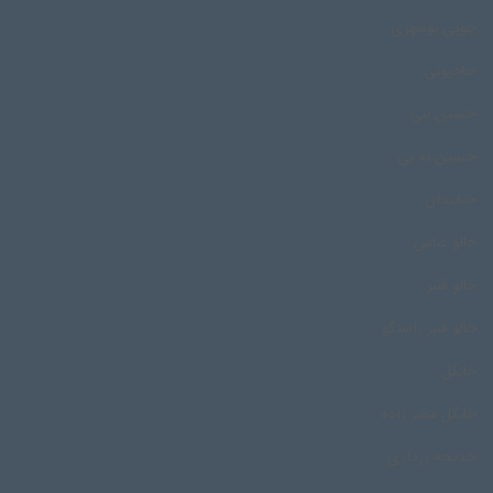
چوپی بوشهری
حاجیونی
حسین ببی
حسین به بی
حنابندان
خالو عباس
خالو قنبر
خالو قنبر راستگو
خانگل
خانگل مصر زاده
خدیجه رزداری