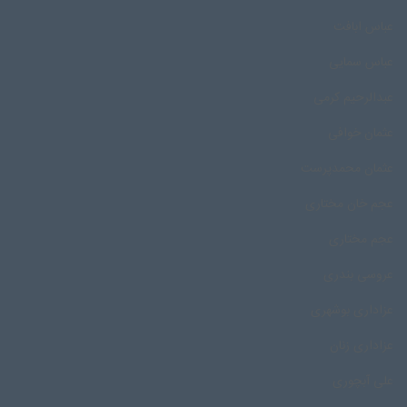
عباس ابافت
عباس سمایی
عبدالرحیم کرمی
عثمان خوافی
عثمان محمدپرست
عجم خان مختاری
عجم مختاری
عروسی بندری
عزاداری بوشهری
عزاداری زنان
علی آبچوری