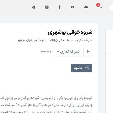
0
شروه‌خوانی بوشهری
هنرمند / قوم / منطقه :
خدر عزیززاده
ناحیه:
آسیا
,
ایران
,
بوشهر
اشتراک گذاری
2742
دانلود
شروه‌خوانی بوشهری؛ یکی از کهن‌ترین شیوه‌های آوازی در بوشهر است
جنوب ایران رواج دارند. شروه در هرمزگان با نام “شروند” نیز شناخته 
این شروه هنگام سفر دریاییِ ناخدا خدر بر روی لنج ضبط شده است.