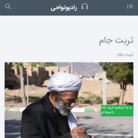
رادیونواحی
تربت جام
تربت جام