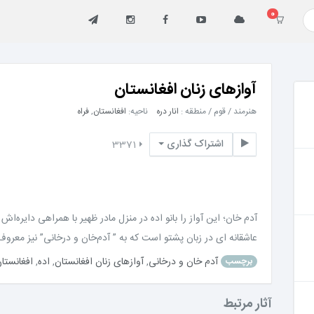
0
آوازهای زنان افغانستان
هنرمند / قوم / منطقه :
انار دره
ناحیه:
افغانستان
,
فراه
اشتراک گذاری
3371
آدم خان؛ این آواز را بانو اده در منزل مادر ظهیر با همراهی دایر
عاشقانه ای در زبان پشتو است که به ” آدم‌خان و درخانی” نیز معرو
آدم خان و درخانی
,
آوازهای زنان افغانستان
,
اده
,
افغانستا
برچسب
آثار مرتبط