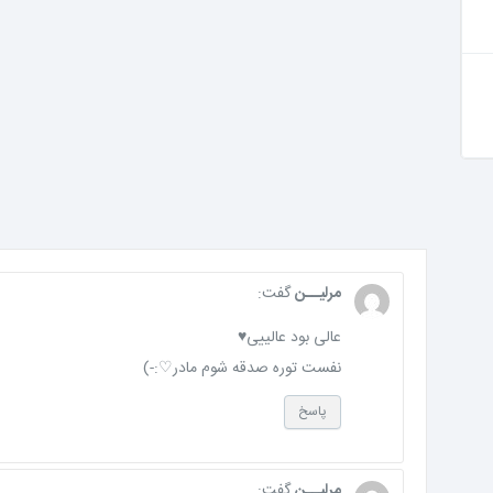
مرلیــن
گفت:
عالی بود عالییی♥
نفست توره صدقه شوم مادر♡:-)
پاسخ
مرلیــن
گفت: