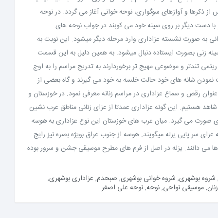
س از ذکرها و آوازهای سوگواری، نوحه خوانی آغاز می گردد. در نوحه
با دست دیگر بر روی سینه خود می کوبند در جواب نوحه های
ی به صورت نشسته عزاداری وارد مرحله دیگر میشود. این نوبت به
زنی بصورت ایستاده دنبال میشود. به همین دلیل به این قسمت
ریتمی تندتر و موضوعی مهیج تر برخوردارند به تدریج مراسم را به اوج
ت نمودن شانه های خود حالت خلسه به خود می گیرند و گاه بعضی از
ه عنوان رقص و سماع عزاداری در مراسم زنانه معرفی نمود. در خوزستان و
شاهد هستیم. این گونه عزاداری عمدتا از عزای زنانی مناطق عرب نشین
ی صورت می گیرد. میان عرب های خوزستان این نوع عزاداری به
هوسه
 عزای سر پایی یزله میگویند. هوسه از جنوب عراق بویژه بصره نیز رایج
ها می دانند. یزله در اصل از فرم های مطرح موسیقی جشن و سرور بوده
شروه بوشهری
,
شروه خوانی بوشهری
,
صبحدم
,
عزاداری بوشهری
,
نان
,
موسیقی نواحی
,
نوحه
,
نوحه علی اصغر