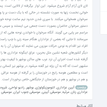
لای لای آرام آرام شروع میشود. این اواز برگرفته از لالایی است. پ
خوانی نخست زنها به صورت نشسته در حالی که با یک دست بر پا و 
سرخوان همخوانی میکنند. با سپری شدن حدود نیم ساعت نوحه خوان
دستور سرخوان حاضران بصورت دست جمعی می ایستند و سپس سینه 
مراسم سر پایی می گویند. آنگاه سرخوان با خواندن نوحه هایی که از 
میرسانند تا جایی که بعضی از عزاداران هنگام سینه زنی با چپ راس
افراد نیز اقدام به نوعی حرکات موزون می نمایند که میتوان آن را ب
دیگر کشورهای شعیه نشین مثل بحرین- عراق اینگونه عزاداری ها را 
گرفته شده است اجرای آن نزد عرب های ساکن بوشهر با کیفیت بهتر
مشهور است که گاه به آن
یزله
نیز گفته میشود.در بوشهر نیز کسانی به
است و مطلعین هوسه رایج در خوزستان را بر گرفته از هوسه عراقی 
و هم در بوشهر و هم در خوزستان از جایگاهی خاص برخوردار است.
آیین عزاداری
,
اتنوموزیکولوژی
,
بوشهر
,
رادیو نواحی
,
شروه
,
برچسب
عزاداری زنان
,
مرثیه
,
موسیقی آیینی
,
موسیقی جنوب ایران
,
موسیقی ز
آثار مرتبط