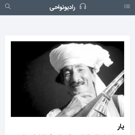
رادیونواحی
یار