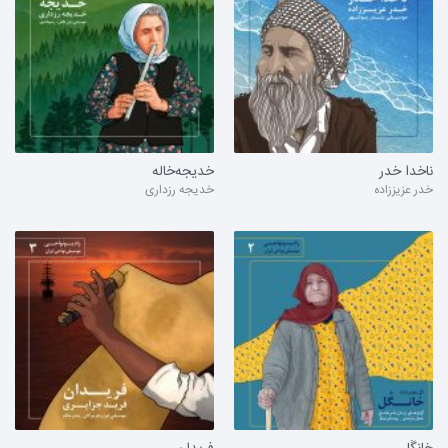
ناخدا خدر
خدیجه‌خاله
خدر عزیززاده
خدیجه رزداری