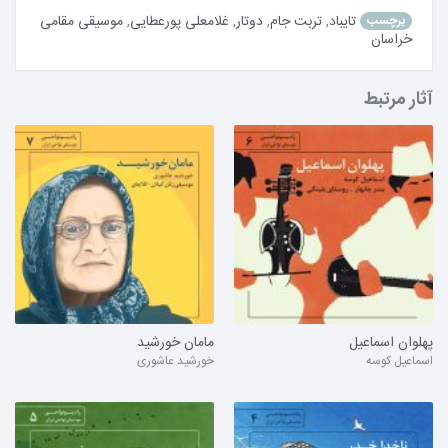
تایباد
,
تربت جام
,
دوتار
,
غلامعلی پورعطایی
,
موسیقی مقامی
برچسب
خراسان
آثار مرتبط
پهلوان اسماعیل
مامان خورشید
اسماعیل کوسه
خورشید عاشوری